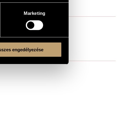
Marketing
szes engedélyezése