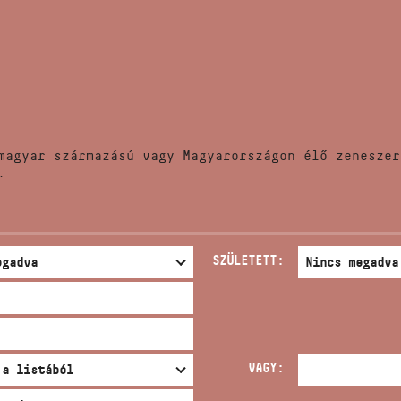
HÍREK
CÍM
VERSENYEK
EMAIL
infokozpont@bmc.hu
KIADVÁNYOK
TELEFON
magyar származású vagy Magyarországon élő zeneszer
KAPCSOLAT
.
NYITVA TARTÁS
SZÜLETETT:
VAGY: