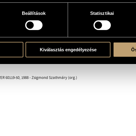
Beállítások
Statisztikai
erre
Kiválasztás engedélyezése
Ös
ER 60119-50, 1988 - Zsigmond Szathmáry (org.)