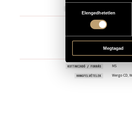
Hozzájárulás
1984
A MŰ KELETKEZÉSI ÉVE
Elengedhetetlen
kiválasztása
Szólóhangsz
TÍPUS
1
ELŐADÓK SZÁMA
org.
ELŐADÓI APPARÁTUS
Megtagad
10 perc
IDŐTARTAM
MS
KOTTAKIADÓ / FORRÁS
Wergo CD, W
HANGFELVÉTELEK