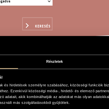
KERESÉS
GGIO A GYÖRGY LIGETI
Részletek
ál
Zsigmond
mak és hirdetések személyre szabásához, közösségi funkciók biz
hez. Ezenkívül közösségi média-, hirdető- és elemező partner
yörgy Ligeti
zó adatait, akik kombinálhatják az adatokat más olyan adatokka
yörgy Ligeti
sznált más szolgáltatásokból gyűjtöttek.