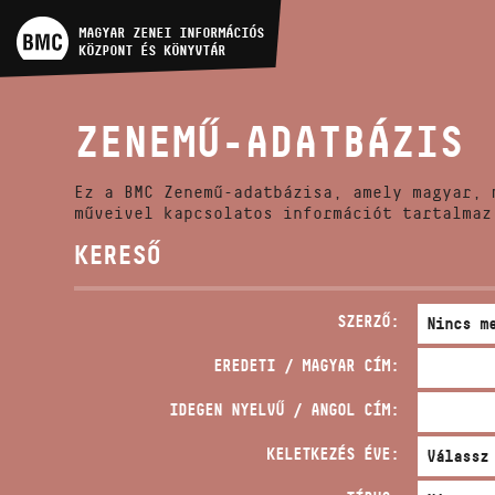
MŰVÉSZADATBÁZIS
MAGYAR ZENEI INFORMÁCIÓS
KÖZPONT ÉS KÖNYVTÁR
ZENEMŰ-ADATBÁZIS
ZENEMŰ-ADATBÁZIS
ZENEI KÖNYVTÁR, ONLINE
KATALÓGUS
Ez a BMC Zenemű-adatbázisa, amely magyar, 
műveivel kapcsolatos információt tartalmaz
KERESŐ
SZERZŐ:
EREDETI / MAGYAR CÍM:
IDEGEN NYELVŰ / ANGOL CÍM:
KELETKEZÉS ÉVE: