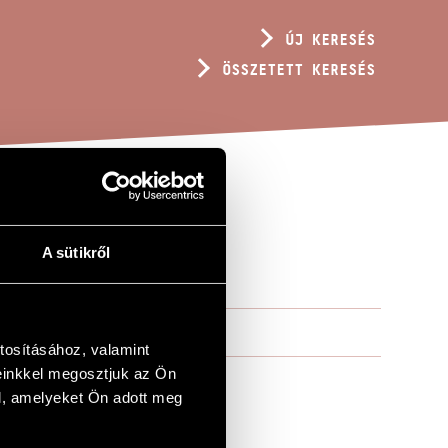
ÚJ KERESÉS
ÖSSZETETT KERESÉS
A sütikről
tosításához, valamint
einkkel megosztjuk az Ön
l, amelyeket Ön adott meg