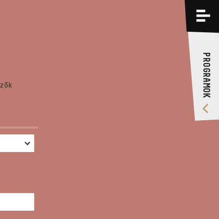
PROGRAMOK
KÉPZÉSEK
PROGRAMOK
RÓLUNK
zők
VIDEÓ GALÉRIA