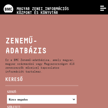
PROGRAMOK
MAGYAR ZENEI INFORMÁCIÓS
MENÜ
KÖZPONT ÉS KÖNYVTÁR
VERSENYEK
KÉPZÉSEK
ZENEMŰ-
ADATBÁZIS
KIADVÁNYOK
Ez a BMC Zenemű-adatbázisa, amely magyar,
RÓLUNK
magyar származású vagy Magyarországon élő
zeneszerzők műveivel kapcsolatos
információt tartalmaz.
KERESŐ
KAPCSOLAT
SZERZŐ:
VIDEÓ GALÉRIA
SZÜLETETT: