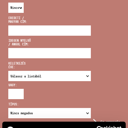
EREDETI /
MAGYAR CÍM:
CÍM
IDEGEN NYELVŰ
/ ANGOL CÍM:
EMAIL
infokozpont@bmc.hu
KELETKEZÉS
ÉVE:
TELEFON
VAGY:
NYITVA TARTÁS
TÍPUS:
ÚJ KERESÉS