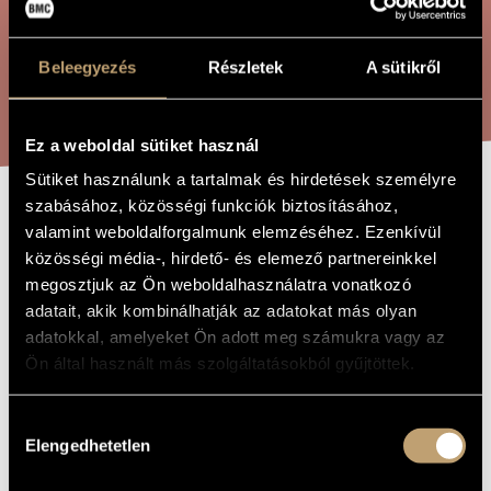
ÖSSZETETT KERESÉS
MŰVÉSZADATBÁZIS
ZENEMŰ-ADATBÁZIS
Beleegyezés
Részletek
A sütikről
KERESÉS
ZENEI KÖNYVTÁR, ONLINE KATALÓGUS
Ez a weboldal sütiket használ
Sütiket használunk a tartalmak és hirdetések személyre
szabásához, közösségi funkciók biztosításához,
MOVING COLOURS
A MŰ CÍME
valamint weboldalforgalmunk elemzéséhez. Ezenkívül
közösségi média-, hirdető- és elemező partnereinkkel
megosztjuk az Ön weboldalhasználatra vonatkozó
Szathmáry Zsigmond
ZENESZERZŐ
adatait, akik kombinálhatják az adatokat más olyan
adatokkal, amelyeket Ön adott meg számukra vagy az
Moving colours
EREDETI /
MAGYAR CÍM
Ön által használt más szolgáltatásokból gyűjtöttek.
Moving colours
IDEGEN
NYELVŰ /
ANGOL CÍM
Hozzájárulás
Elengedhetetlen
Orgonára
kiválasztása
ALCÍM
2006
A MŰ