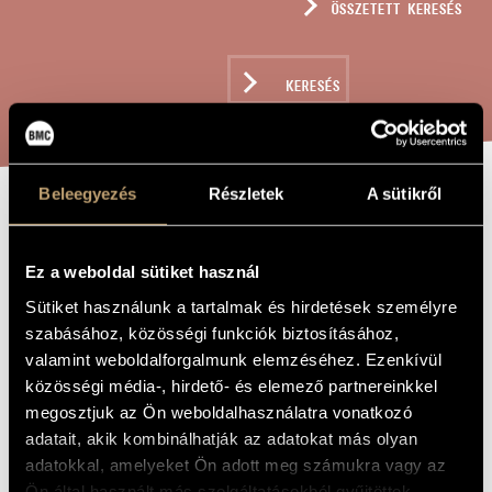
ÖSSZETETT KERESÉS
MŰVÉSZADATBÁZIS
ZENEMŰ-ADATBÁZIS
KERESÉS
ZENEI KÖNYVTÁR, ONLINE KATALÓGUS
Beleegyezés
Részletek
A sütikről
"...QU´NE MAIN
A MŰ CÍME
BALANCE..."
Ez a weboldal sütiket használ
Sütiket használunk a tartalmak és hirdetések személyre
szabásához, közösségi funkciók biztosításához,
(Szakács) Ajtony Csaba
ZENESZERZŐ
valamint weboldalforgalmunk elemzéséhez. Ezenkívül
"...qu´ne main balance..."
EREDETI /
közösségi média-, hirdető- és elemező partnereinkkel
MAGYAR CÍM
megosztjuk az Ön weboldalhasználatra vonatkozó
"...qu´ne main balance..."
IDEGEN
adatait, akik kombinálhatják az adatokat más olyan
NYELVŰ /
ANGOL CÍM
adatokkal, amelyeket Ön adott meg számukra vagy az
Fuvolára, hegedűre, csellóra, zongorára és elektronikára
ALCÍM
Ön által használt más szolgáltatásokból gyűjtöttek.