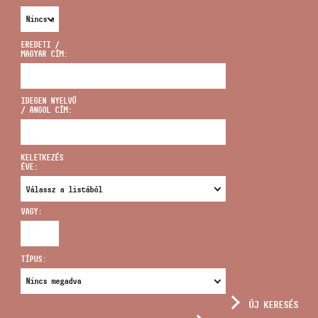
EREDETI /
MAGYAR CÍM:
CÍM
IDEGEN NYELVŰ
/ ANGOL CÍM:
EMAIL
infokozpont@bmc.hu
KELETKEZÉS
ÉVE:
TELEFON
VAGY:
NYITVA TARTÁS
TÍPUS:
ÚJ KERESÉS