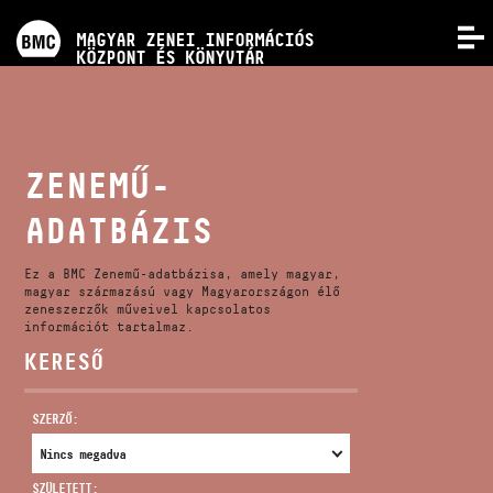
PROGRAMOK
MAGYAR ZENEI INFORMÁCIÓS
MENÜ
KÖZPONT ÉS KÖNYVTÁR
VERSENYEK
KÉPZÉSEK
ZENEMŰ-
ADATBÁZIS
KIADVÁNYOK
Ez a BMC Zenemű-adatbázisa, amely magyar,
RÓLUNK
magyar származású vagy Magyarországon élő
zeneszerzők műveivel kapcsolatos
információt tartalmaz.
KERESŐ
KAPCSOLAT
SZERZŐ:
VIDEÓ GALÉRIA
SZÜLETETT: