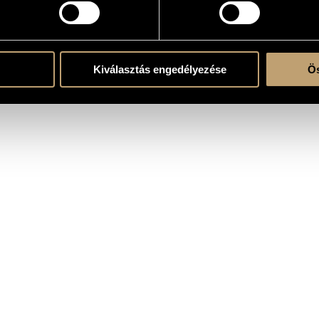
Kiválasztás engedélyezése
Ös
 film, directed by István Komáromi and Richárd M. Nagy