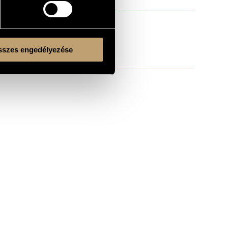
szes engedélyezése
Kulturális és Innovációs Minisztérium
Nemzeti Kulturális Alap
Ferencváros