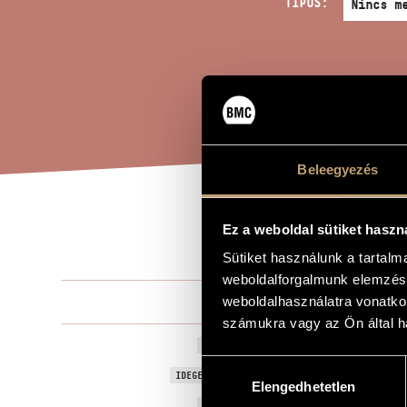
TÍPUS:
Beleegyezés
MAD
Ez a weboldal sütiket haszn
A MŰ CÍME
Sütiket használunk a tartal
weboldalforgalmunk elemzésé
Szemző Tib
weboldalhasználatra vonatko
ZENESZERZŐ
számukra vagy az Ön által ha
Madzag
EREDETI / MAGYAR CÍM
Hozzájárulás
Twine
IDEGEN NYELVŰ / ANGOL CÍM
Elengedhetetlen
kiválasztása
2004
A MŰ KELETKEZÉSI ÉVE