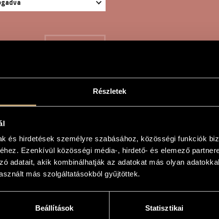
KERESÉS
Részletek
ZAG
ál
mak és hirdetések személyre szabásához, közösségi funkciók biz
hez. Ezenkívül közösségi média-, hirdető- és elemező partner
or
zó adatait, akik kombinálhatják az adatokat más olyan adatokka
sznált más szolgáltatásokból gyűjtöttek.
Beállítások
Statisztikai