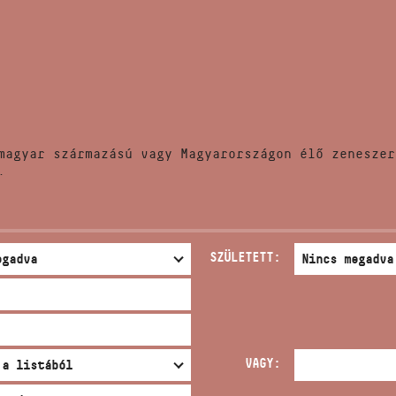
HÍREK
CÍM
VERSENYEK
EMAIL
infokozpont@bmc.hu
KIADVÁNYOK
TELEFON
magyar származású vagy Magyarországon élő zeneszer
KAPCSOLAT
.
NYITVA TARTÁS
SZÜLETETT:
VAGY: