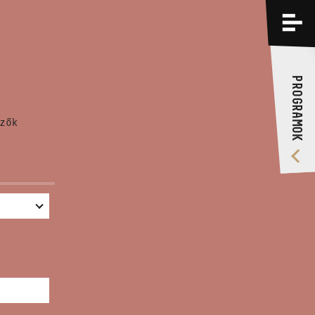
PROGRAMOK
KÉPZÉSEK
PROGRAMOK
RÓLUNK
zők
VIDEÓ GALÉRIA