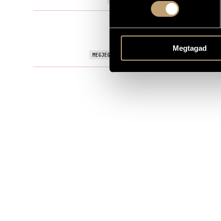
Filmzene
TÍPUS
MS
KOTTAKIADÓ / FORRÁS
Megtagad
Experimental
MEGJEGYZÉSEK, TOVÁBBI INFO