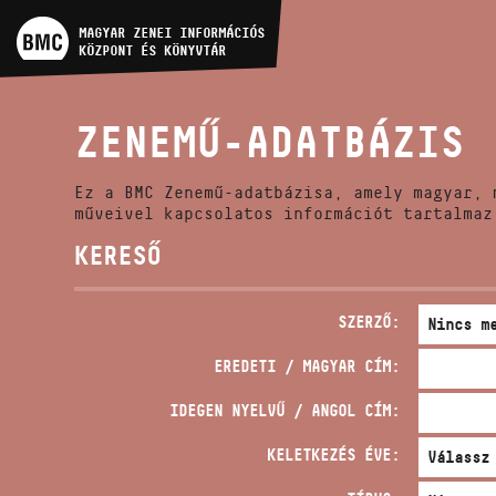
MŰVÉSZADATBÁZIS
MAGYAR ZENEI INFORMÁCIÓS
KÖZPONT ÉS KÖNYVTÁR
ZENEMŰ-ADATBÁZIS
ZENEMŰ-ADATBÁZIS
ZENEI KÖNYVTÁR, ONLINE
KATALÓGUS
Ez a BMC Zenemű-adatbázisa, amely magyar, 
műveivel kapcsolatos információt tartalmaz
KERESŐ
SZERZŐ:
EREDETI / MAGYAR CÍM:
IDEGEN NYELVŰ / ANGOL CÍM:
KELETKEZÉS ÉVE: