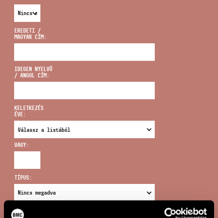
EREDETI /
MAGYAR CÍM:
CÍM
IDEGEN NYELVŰ
/ ANGOL CÍM:
EMAIL
infokozpont@bmc.hu
KELETKEZÉS
ÉVE:
TELEFON
VAGY:
NYITVA TARTÁS
TÍPUS:
ÚJ KERESÉS