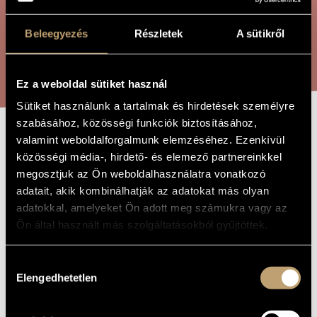
ÖSSZETETT KERESÉS
MŰVÉSZADATBÁZIS
Beleegyezés
Részletek
A sütikről
ZENEMŰ-ADATBÁZIS
KERESÉS
ZENEI KÖNYVTÁR, ONLINE KATALÓGUS
Ez a weboldal sütiket használ
Sütiket használunk a tartalmak és hirdetések személyre
szabásához, közösségi funkciók biztosításához,
valamint weboldalforgalmunk elemzéséhez. Ezenkívül
MÁSIK BOLYGÓ
A MŰ CÍME
közösségi média-, hirdető- és elemező partnereinkkel
megosztjuk az Ön weboldalhasználatra vonatkozó
adatait, akik kombinálhatják az adatokat más olyan
Szemző Tibor
ZENESZERZŐ
adatokkal, amelyeket Ön adott meg számukra vagy az
Másik bolygó
EREDETI /
Ön által használt más szolgáltatásokból gyűjtöttek.
MAGYAR CÍM
Another Planet
IDEGEN
NYELVŰ /
Hozzájárulás
ANGOL CÍM
Elengedhetetlen
kiválasztása
2008
A MŰ
KELETKEZÉSI
ÉVE