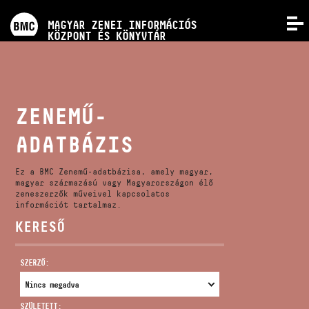
PROGRAMOK
MAGYAR ZENEI INFORMÁCIÓS
MENÜ
KÖZPONT ÉS KÖNYVTÁR
VERSENYEK
KÉPZÉSEK
ZENEMŰ-
ADATBÁZIS
KIADVÁNYOK
Ez a BMC Zenemű-adatbázisa, amely magyar,
RÓLUNK
magyar származású vagy Magyarországon élő
zeneszerzők műveivel kapcsolatos
információt tartalmaz.
KERESŐ
KAPCSOLAT
SZERZŐ:
VIDEÓ GALÉRIA
SZÜLETETT: