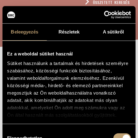
ÖSSZETETT KERESÉS
MŰVÉSZADATBÁZIS
ZENEMŰ-ADATBÁZIS
KERESÉS
Beleegyezés
Részletek
A sütikről
ZENEI KÖNYVTÁR, ONLINE KATALÓGUS
Ez a weboldal sütiket használ
PRIVÁT
Sütiket használunk a tartalmak és hirdetések személyre
A MŰ CÍME
szabásához, közösségi funkciók biztosításához,
MAGYARORSZÁG
valamint weboldalforgalmunk elemzéséhez. Ezenkívül
IX. - A SEMMI
közösségi média-, hirdető- és elemező partnereinkkel
ORSZÁGA
megosztjuk az Ön weboldalhasználatra vonatkozó
adatait, akik kombinálhatják az adatokat más olyan
adatokkal, amelyeket Ön adott meg számukra vagy az
Szemző Tibor
ZENESZERZŐ
Ön által használt más szolgáltatásokból gyűjtöttek.
Privát Magyarország IX. - A semmi országa
EREDETI /
MAGYAR CÍM
Hozzájárulás
Elengedhetetlen