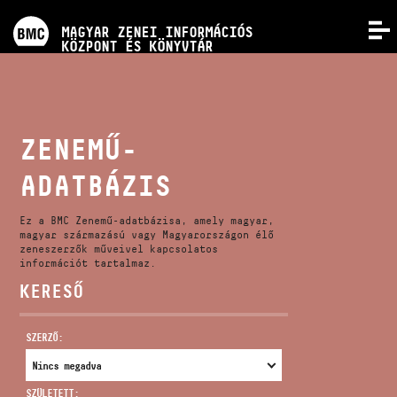
PROGRAMOK
MAGYAR ZENEI INFORMÁCIÓS
MENÜ
KÖZPONT ÉS KÖNYVTÁR
VERSENYEK
KÉPZÉSEK
ZENEMŰ-
ADATBÁZIS
KIADVÁNYOK
Ez a BMC Zenemű-adatbázisa, amely magyar,
RÓLUNK
magyar származású vagy Magyarországon élő
zeneszerzők műveivel kapcsolatos
információt tartalmaz.
KERESŐ
KAPCSOLAT
SZERZŐ:
VIDEÓ GALÉRIA
SZÜLETETT: