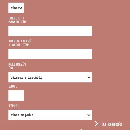
EREDETI /
MAGYAR CÍM:
CÍM
IDEGEN NYELVŰ
/ ANGOL CÍM:
EMAIL
infokozpont@bmc.hu
KELETKEZÉS
ÉVE:
TELEFON
VAGY:
NYITVA TARTÁS
TÍPUS:
ÚJ KERESÉS