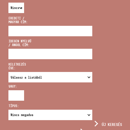
EREDETI /
MAGYAR CÍM:
CÍM
IDEGEN NYELVŰ
/ ANGOL CÍM:
EMAIL
infokozpont@bmc.hu
KELETKEZÉS
ÉVE:
TELEFON
VAGY:
NYITVA TARTÁS
TÍPUS:
ÚJ KERESÉS