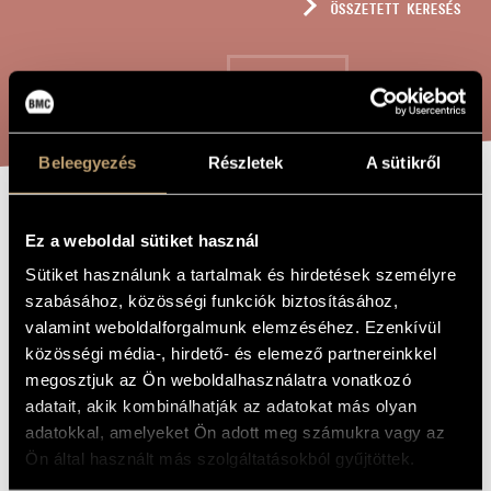
ÖSSZETETT KERESÉS
MŰVÉSZADATBÁZIS
ZENEMŰ-ADATBÁZIS
KERESÉS
ZENEI KÖNYVTÁR, ONLINE KATALÓGUS
Beleegyezés
Részletek
A sütikről
MF
A MŰ CÍME
Ez a weboldal sütiket használ
Sütiket használunk a tartalmak és hirdetések személyre
Futó Balázs
ZENESZERZŐ
szabásához, közösségi funkciók biztosításához,
valamint weboldalforgalmunk elemzéséhez. Ezenkívül
mf
EREDETI /
közösségi média-, hirdető- és elemező partnereinkkel
MAGYAR CÍM
megosztjuk az Ön weboldalhasználatra vonatkozó
mf
IDEGEN
NYELVŰ /
adatait, akik kombinálhatják az adatokat más olyan
ANGOL CÍM
adatokkal, amelyeket Ön adott meg számukra vagy az
Hommage á Morton Feldman - Két klarinétra és fagottra
ALCÍM
Ön által használt más szolgáltatásokból gyűjtöttek.
to Trio Lignum
AJÁNLÁS