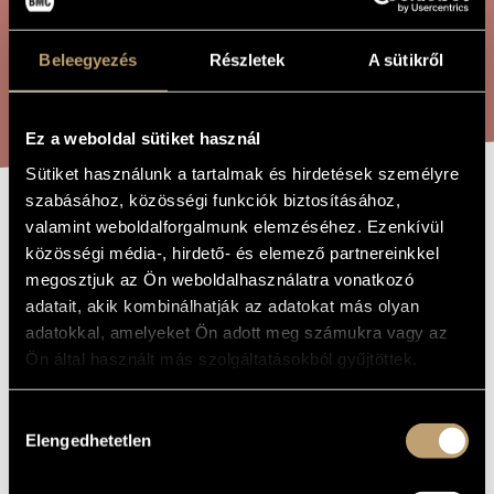
ÖSSZETETT KERESÉS
MŰVÉSZADATBÁZIS
Beleegyezés
Részletek
A sütikről
ZENEMŰ-ADATBÁZIS
KERESÉS
ZENEI KÖNYVTÁR, ONLINE KATALÓGUS
Ez a weboldal sütiket használ
Sütiket használunk a tartalmak és hirdetések személyre
szabásához, közösségi funkciók biztosításához,
A PÁL UTCAI
valamint weboldalforgalmunk elemzéséhez. Ezenkívül
A MŰ CÍME
közösségi média-, hirdető- és elemező partnereinkkel
FIÚK
megosztjuk az Ön weboldalhasználatra vonatkozó
adatait, akik kombinálhatják az adatokat más olyan
adatokkal, amelyeket Ön adott meg számukra vagy az
Faragó Béla
ZENESZERZŐ
Ön által használt más szolgáltatásokból gyűjtöttek.
A Pál utcai fiúk
EREDETI /
MAGYAR CÍM
Hozzájárulás
The Paul Street Boys
IDEGEN
Elengedhetetlen
NYELVŰ /
kiválasztása
ANGOL CÍM
2012
A MŰ