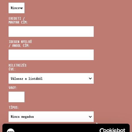
EREDETI /
MAGYAR CÍM:
CÍM
IDEGEN NYELVŰ
/ ANGOL CÍM:
EMAIL
infokozpont@bmc.hu
KELETKEZÉS
ÉVE:
TELEFON
VAGY:
NYITVA TARTÁS
TÍPUS:
ÚJ KERESÉS