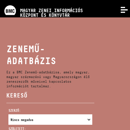
PROGRAMOK
MAGYAR ZENEI INFORMÁCIÓS
MENÜ
KÖZPONT ÉS KÖNYVTÁR
VERSENYEK
KÉPZÉSEK
ZENEMŰ-
ADATBÁZIS
KIADVÁNYOK
Ez a BMC Zenemű-adatbázisa, amely magyar,
RÓLUNK
magyar származású vagy Magyarországon élő
zeneszerzők műveivel kapcsolatos
információt tartalmaz.
KERESŐ
KAPCSOLAT
SZERZŐ:
VIDEÓ GALÉRIA
SZÜLETETT: