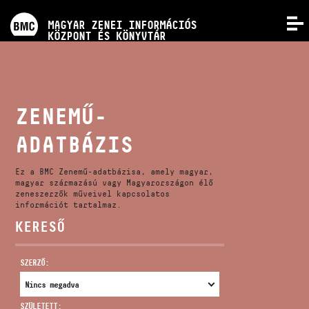
PROGRAMOK
MAGYAR ZENEI INFORMÁCIÓS
MENÜ
KÖZPONT ÉS KÖNYVTÁR
VERSENYEK
KÉPZÉSEK
ZENEMŰ-
ADATBÁZIS
KIADVÁNYOK
Ez a BMC Zenemű-adatbázisa, amely magyar,
RÓLUNK
magyar származású vagy Magyarországon élő
zeneszerzők műveivel kapcsolatos
információt tartalmaz.
KERESŐ
KAPCSOLAT
SZERZŐ:
VIDEÓ GALÉRIA
SZÜLETETT: