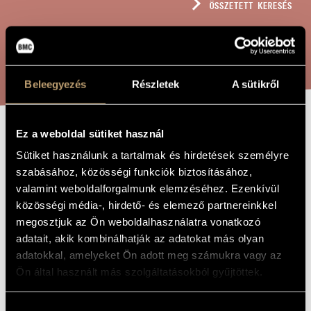
ÖSSZETETT KERESÉS
MŰVÉSZADATBÁZIS
ZENEMŰ-ADATBÁZIS
KERESÉS
ZENEI KÖNYVTÁR, ONLINE KATALÓGUS
Beleegyezés
Részletek
A sütikről
Ez a weboldal sütiket használ
ÜDVÖZLÉGY,
A MŰ CÍME
Sütiket használunk a tartalmak és hirdetések személyre
MÁRIA (NO. 2),
szabásához, közösségi funkciók biztosításához,
OP. 390
valamint weboldalforgalmunk elemzéséhez. Ezenkívül
közösségi média-, hirdető- és elemező partnereinkkel
megosztjuk az Ön weboldalhasználatra vonatkozó
Szokolay Sándor
ZENESZERZŐ
adatait, akik kombinálhatják az adatokat más olyan
adatokkal, amelyeket Ön adott meg számukra vagy az
Üdvözlégy, Mária (No. 2), Op. 390
EREDETI /
Ön által használt más szolgáltatásokból gyűjtöttek.
MAGYAR CÍM
Hail, Mary (No. 2), Op. 390
IDEGEN
NYELVŰ /
Hozzájárulás
ANGOL CÍM