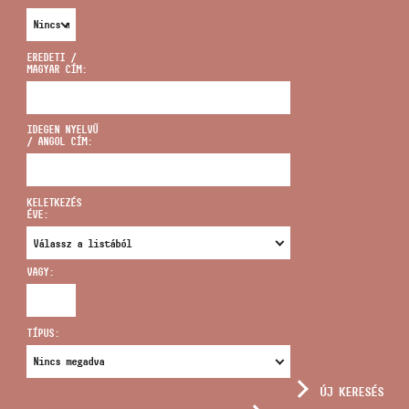
EREDETI /
MAGYAR CÍM:
CÍM
IDEGEN NYELVŰ
/ ANGOL CÍM:
EMAIL
infokozpont@bmc.hu
KELETKEZÉS
ÉVE:
TELEFON
VAGY:
NYITVA TARTÁS
TÍPUS:
ÚJ KERESÉS