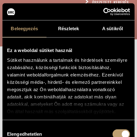
ÖSSZETETT KERESÉS
MŰVÉSZADATBÁZIS
ZENEMŰ-ADATBÁZIS
KERESÉS
Beleegyezés
Részletek
A sütikről
ZENEI KÖNYVTÁR, ONLINE KATALÓGUS
Ez a weboldal sütiket használ
Sütiket használunk a tartalmak és hirdetések személyre
KÉT
A MŰ CÍME
szabásához, közösségi funkciók biztosításához,
GYÖNGYHIMNUSZ,
valamint weboldalforgalmunk elemzéséhez. Ezenkívül
OP. 388
közösségi média-, hirdető- és elemező partnereinkkel
megosztjuk az Ön weboldalhasználatra vonatkozó
adatait, akik kombinálhatják az adatokat más olyan
Szokolay Sándor
ZENESZERZŐ
adatokkal, amelyeket Ön adott meg számukra vagy az
Ön által használt más szolgáltatásokból gyűjtöttek.
Két gyöngyhimnusz, Op. 388
EREDETI /
MAGYAR CÍM
Hozzájárulás
Two Pearl-Anthems, Op. 388
IDEGEN
NYELVŰ /
Elengedhetetlen
kiválasztása
ANGOL CÍM