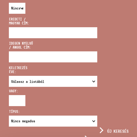
EREDETI /
MAGYAR CÍM:
CÍM
IDEGEN NYELVŰ
/ ANGOL CÍM:
EMAIL
infokozpont@bmc.hu
KELETKEZÉS
ÉVE:
TELEFON
VAGY:
NYITVA TARTÁS
TÍPUS:
ÚJ KERESÉS