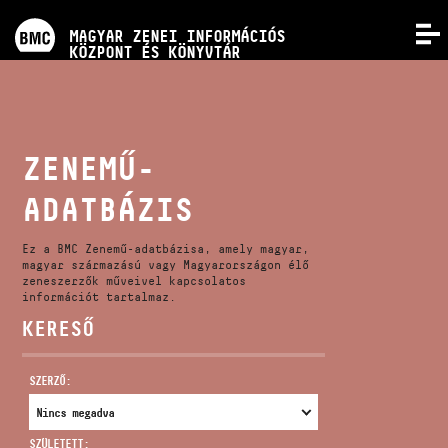
PROGRAMOK
MAGYAR ZENEI INFORMÁCIÓS
MENÜ
KÖZPONT ÉS KÖNYVTÁR
VERSENYEK
KÉPZÉSEK
ZENEMŰ-
ADATBÁZIS
KIADVÁNYOK
Ez a BMC Zenemű-adatbázisa, amely magyar,
RÓLUNK
magyar származású vagy Magyarországon élő
zeneszerzők műveivel kapcsolatos
információt tartalmaz.
KERESŐ
KAPCSOLAT
SZERZŐ:
VIDEÓ GALÉRIA
SZÜLETETT: