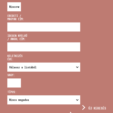
EREDETI /
MAGYAR CÍM:
CÍM
IDEGEN NYELVŰ
/ ANGOL CÍM:
EMAIL
infokozpont@bmc.hu
KELETKEZÉS
ÉVE:
TELEFON
VAGY:
NYITVA TARTÁS
TÍPUS:
ÚJ KERESÉS