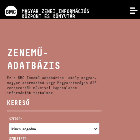
PROGRAMOK
MAGYAR ZENEI INFORMÁCIÓS
MENÜ
KÖZPONT ÉS KÖNYVTÁR
VERSENYEK
KÉPZÉSEK
ZENEMŰ-
ADATBÁZIS
KIADVÁNYOK
Ez a BMC Zenemű-adatbázisa, amely magyar,
RÓLUNK
magyar származású vagy Magyarországon élő
zeneszerzők műveivel kapcsolatos
információt tartalmaz.
KERESŐ
KAPCSOLAT
SZERZŐ:
VIDEÓ GALÉRIA
SZÜLETETT: