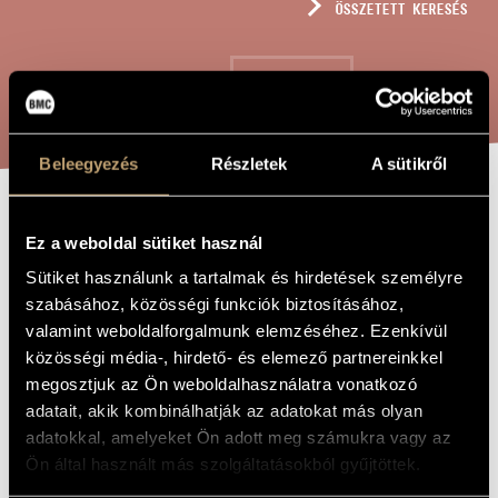
ÖSSZETETT KERESÉS
MŰVÉSZADATBÁZIS
ZENEMŰ-ADATBÁZIS
KERESÉS
ZENEI KÖNYVTÁR, ONLINE KATALÓGUS
Beleegyezés
Részletek
A sütikről
KURUCOS BAROKK
A MŰ CÍME
Ez a weboldal sütiket használ
FANFÁR, OP.
Sütiket használunk a tartalmak és hirdetések személyre
294
szabásához, közösségi funkciók biztosításához,
valamint weboldalforgalmunk elemzéséhez. Ezenkívül
közösségi média-, hirdető- és elemező partnereinkkel
Szokolay Sándor
ZENESZERZŐ
megosztjuk az Ön weboldalhasználatra vonatkozó
adatait, akik kombinálhatják az adatokat más olyan
Kurucos barokk fanfár, Op. 294
EREDETI /
adatokkal, amelyeket Ön adott meg számukra vagy az
MAGYAR CÍM
Ön által használt más szolgáltatásokból gyűjtöttek.
Kuruc Baroque Fanfare, Op. 294
IDEGEN
NYELVŰ /
ANGOL CÍM