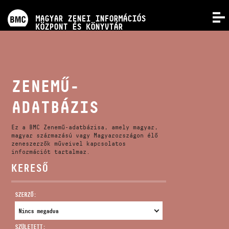
PROGRAMOK
MAGYAR ZENEI INFORMÁCIÓS
MENÜ
KÖZPONT ÉS KÖNYVTÁR
VERSENYEK
KÉPZÉSEK
ZENEMŰ-
ADATBÁZIS
KIADVÁNYOK
Ez a BMC Zenemű-adatbázisa, amely magyar,
RÓLUNK
magyar származású vagy Magyarországon élő
zeneszerzők műveivel kapcsolatos
információt tartalmaz.
KERESŐ
KAPCSOLAT
SZERZŐ:
VIDEÓ GALÉRIA
SZÜLETETT: