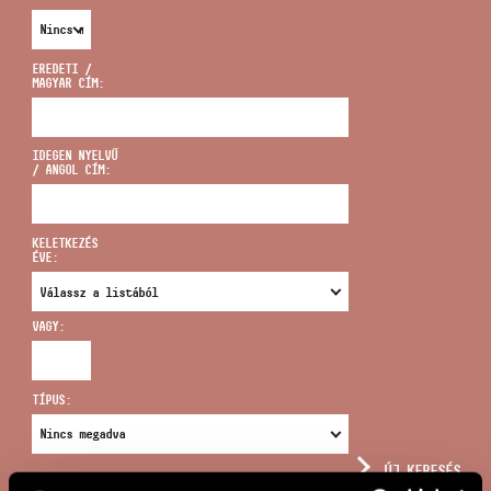
EREDETI /
MAGYAR CÍM:
CÍM
IDEGEN NYELVŰ
/ ANGOL CÍM:
EMAIL
infokozpont@bmc.hu
KELETKEZÉS
ÉVE:
TELEFON
VAGY:
NYITVA TARTÁS
TÍPUS:
ÚJ KERESÉS