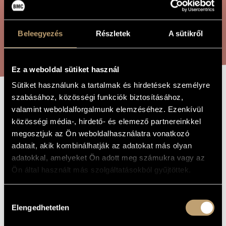
ÖSSZETETT KERESÉS
MŰVÉSZADATBÁZIS
ZENEMŰ-ADATBÁZIS
Beleegyezés
Részletek
A sütikről
KERESÉS
ZENEI KÖNYVTÁR, ONLINE KATALÓGUS
Ez a weboldal sütiket használ
Sütiket használunk a tartalmak és hirdetések személyre
szabásához, közösségi funkciók biztosításához,
JUBILOSO
A MŰ CÍME
valamint weboldalforgalmunk elemzéséhez. Ezenkívül
KAMARAEGYÜTTESRE
közösségi média-, hirdető- és elemező partnereinkkel
megosztjuk az Ön weboldalhasználatra vonatkozó
OP. 354
adatait, akik kombinálhatják az adatokat más olyan
adatokkal, amelyeket Ön adott meg számukra vagy az
Ön által használt más szolgáltatásokból gyűjtöttek.
Szokolay Sándor
ZENESZERZŐ
Jubiloso kamaraegyüttesre, Op. 354
EREDETI /
Hozzájárulás
MAGYAR CÍM
Elengedhetetlen
kiválasztása
Jubiloso for Chamber Ensemble, Op. 354
IDEGEN
NYELVŰ /
ANGOL CÍM