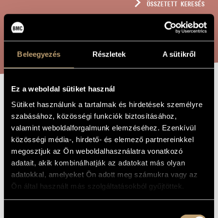
ÖSSZETETT KERESÉS
MŰVÉSZADATBÁZIS
ZENEMŰ-ADATBÁZIS
KERESÉS
ZENEI KÖNYVTÁR, ONLINE KATALÓGUS
Beleegyezés
Részletek
A sütikről
Ez a weboldal sütiket használ
NÁSZINDULÓ,
A MŰ CÍME
Sütiket használunk a tartalmak és hirdetések személyre
OP. 162
szabásához, közösségi funkciók biztosításához,
valamint weboldalforgalmunk elemzéséhez. Ezenkívül
közösségi média-, hirdető- és elemező partnereinkkel
Szokolay Sándor
ZENESZERZŐ
megosztjuk az Ön weboldalhasználatra vonatkozó
adatait, akik kombinálhatják az adatokat más olyan
Nászinduló, Op. 162
EREDETI /
adatokkal, amelyeket Ön adott meg számukra vagy az
MAGYAR CÍM
Ön által használt más szolgáltatásokból gyűjtöttek.
Wedding March, Op. 162
IDEGEN
NYELVŰ /
ANGOL CÍM
Hozzájárulás
Orgonára
ALCÍM