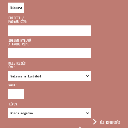
EREDETI /
MAGYAR CÍM:
CÍM
IDEGEN NYELVŰ
/ ANGOL CÍM:
EMAIL
infokozpont@bmc.hu
KELETKEZÉS
ÉVE:
TELEFON
VAGY:
NYITVA TARTÁS
TÍPUS:
ÚJ KERESÉS