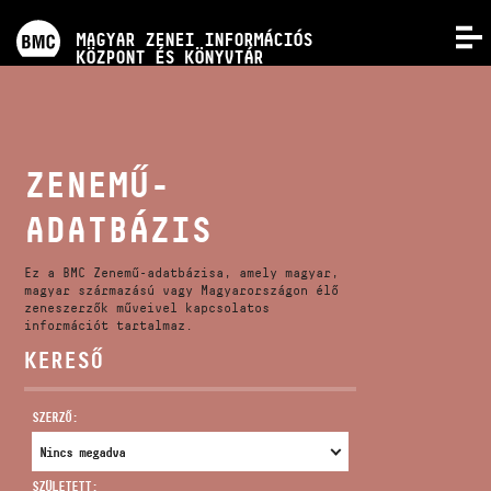
PROGRAMOK
MAGYAR ZENEI INFORMÁCIÓS
MENÜ
KÖZPONT ÉS KÖNYVTÁR
VERSENYEK
KÉPZÉSEK
ZENEMŰ-
ADATBÁZIS
KIADVÁNYOK
Ez a BMC Zenemű-adatbázisa, amely magyar,
RÓLUNK
magyar származású vagy Magyarországon élő
zeneszerzők műveivel kapcsolatos
információt tartalmaz.
KERESŐ
KAPCSOLAT
SZERZŐ:
VIDEÓ GALÉRIA
SZÜLETETT: