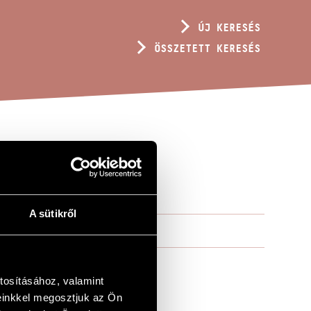
ÚJ KERESÉS
ÖSSZETETT KERESÉS
A sütikről
tosításához, valamint
einkkel megosztjuk az Ön