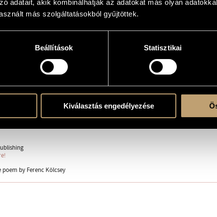
zó adatait, akik kombinálhatják az adatokat más olyan adatokka
sznált más szolgáltatásokból gyűjtöttek.
appella
Beállítások
Statisztikai
 (S-Ms-A)
ent
Kiválasztás engedélyezése
Ös
renc
ublishing
re!
e poem by Ferenc Kölcsey