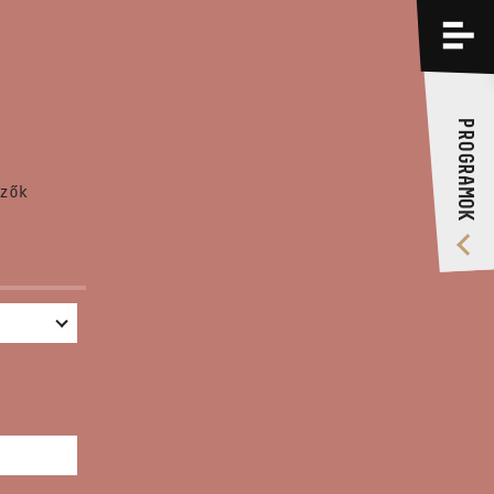
PROGRAMOK
KÉPZÉSEK
PROGRAMOK
RÓLUNK
zők
VIDEÓ GALÉRIA