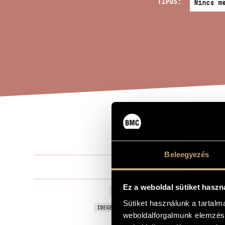
TÍPUS:
INT
A MŰ CÍME
Beleegyezés
Szokolay Sá
ZENESZERZŐ
Ez a weboldal sütiket haszn
Intelmek, Op
EREDETI / MAGYAR CÍM
Sütiket használunk a tartal
Admonitions,
IDEGEN NYELVŰ / ANGOL CÍM
weboldalforgalmunk elemzésé
Egyneműkar
ALCÍM