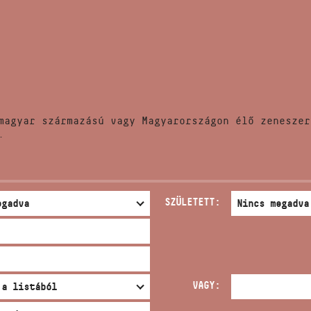
HÍREK
CÍM
VERSENYEK
EMAIL
infokozpont@bmc.hu
KIADVÁNYOK
TELEFON
magyar származású vagy Magyarországon élő zeneszer
KAPCSOLAT
.
NYITVA TARTÁS
SZÜLETETT:
VAGY: