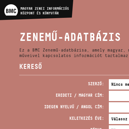
MŰVÉSZADATBÁZIS
MAGYAR ZENEI INFORMÁCIÓS
KÖZPONT ÉS KÖNYVTÁR
ZENEMŰ-ADATBÁZIS
ZENEMŰ-ADATBÁZIS
ZENEI KÖNYVTÁR, ONLINE
KATALÓGUS
Ez a BMC Zenemű-adatbázisa, amely magyar, 
műveivel kapcsolatos információt tartalmaz
KERESŐ
SZERZŐ:
EREDETI / MAGYAR CÍM:
IDEGEN NYELVŰ / ANGOL CÍM:
KELETKEZÉS ÉVE: