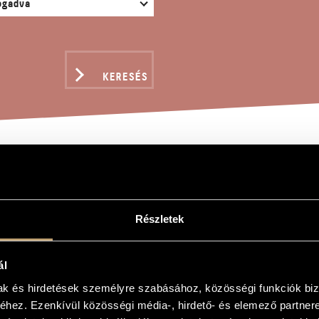
KERESÉS
ELMEK, OP. 286
Részletek
ndor
ál
. 286
mak és hirdetések személyre szabásához, közösségi funkciók biz
 Op. 286
hez. Ezenkívül közösségi média-, hirdető- és elemező partner
ra