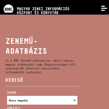
PROGRAMOK
MAGYAR ZENEI INFORMÁCIÓS
MENÜ
KÖZPONT ÉS KÖNYVTÁR
VERSENYEK
KÉPZÉSEK
ZENEMŰ-
ADATBÁZIS
KIADVÁNYOK
Ez a BMC Zenemű-adatbázisa, amely magyar,
RÓLUNK
magyar származású vagy Magyarországon élő
zeneszerzők műveivel kapcsolatos
információt tartalmaz.
KERESŐ
KAPCSOLAT
SZERZŐ:
VIDEÓ GALÉRIA
SZÜLETETT: