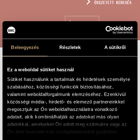
ÖSSZETETT KERESÉS
MŰVÉSZADATBÁZIS
ZENEMŰ-ADATBÁZIS
KERESÉS
ZENEI KÖNYVTÁR, ONLINE KATALÓGUS
Beleegyezés
Részletek
A sütikről
BETLEHEMI
A MŰ CÍME
Ez a weboldal sütiket használ
RINGATÓ
Sütiket használunk a tartalmak és hirdetések személyre
MADRIGALESZK,
szabásához, közösségi funkciók biztosításához,
OP. 358
valamint weboldalforgalmunk elemzéséhez. Ezenkívül
közösségi média-, hirdető- és elemező partnereinkkel
megosztjuk az Ön weboldalhasználatra vonatkozó
Szokolay Sándor
ZENESZERZŐ
adatait, akik kombinálhatják az adatokat más olyan
adatokkal, amelyeket Ön adott meg számukra vagy az
Betlehemi ringató madrigaleszk, Op. 358
EREDETI /
Ön által használt más szolgáltatásokból gyűjtöttek.
MAGYAR CÍM