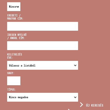
EREDETI /
MAGYAR CÍM:
CÍM
IDEGEN NYELVŰ
/ ANGOL CÍM:
EMAIL
infokozpont@bmc.hu
KELETKEZÉS
ÉVE:
TELEFON
VAGY:
NYITVA TARTÁS
TÍPUS:
ÚJ KERESÉS