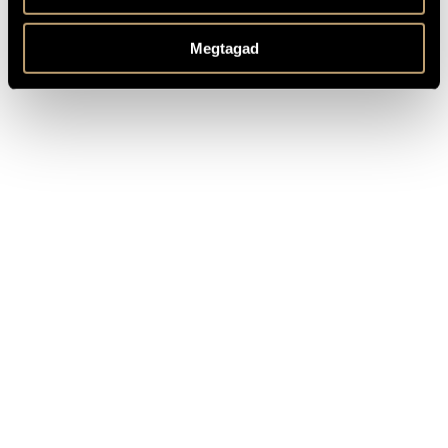
Based on the writings and diary-fragments by Earl István
MEGJEGYZÉSEK,
Széchenyi
TOVÁBBI INFO
Megtagad