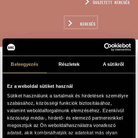
ÖSSZETETT KERESÉS
MŰVÉSZADATBÁZIS
ZENEMŰ-ADATBÁZIS
KERESÉS
ZENEI KÖNYVTÁR, ONLINE KATALÓGUS
ORGANUM
Beleegyezés
Részletek
A sütikről
A MŰ CÍME
HUNGARORUM,
OP. 392
Ez a weboldal sütiket használ
Sütiket használunk a tartalmak és hirdetések személyre
szabásához, közösségi funkciók biztosításához,
Szokolay Sándor
ZENESZERZŐ
valamint weboldalforgalmunk elemzéséhez. Ezenkívül
Organum Hungarorum, Op. 392
EREDETI /
közösségi média-, hirdető- és elemező partnereinkkel
MAGYAR CÍM
megosztjuk az Ön weboldalhasználatra vonatkozó
Organum Hungarorum, Op. 392
IDEGEN
adatait, akik kombinálhatják az adatokat más olyan
NYELVŰ /
ANGOL CÍM