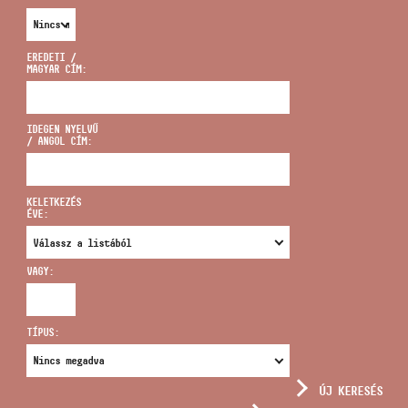
EREDETI /
MAGYAR CÍM:
CÍM
IDEGEN NYELVŰ
/ ANGOL CÍM:
EMAIL
infokozpont@bmc.hu
KELETKEZÉS
ÉVE:
TELEFON
VAGY:
NYITVA TARTÁS
TÍPUS:
ÚJ KERESÉS