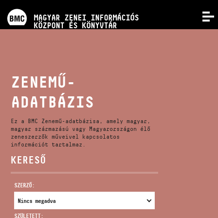
PROGRAMOK
MAGYAR ZENEI INFORMÁCIÓS
MENÜ
KÖZPONT ÉS KÖNYVTÁR
VERSENYEK
KÉPZÉSEK
ZENEMŰ-
ADATBÁZIS
KIADVÁNYOK
Ez a BMC Zenemű-adatbázisa, amely magyar,
RÓLUNK
magyar származású vagy Magyarországon élő
zeneszerzők műveivel kapcsolatos
információt tartalmaz.
KERESŐ
KAPCSOLAT
SZERZŐ:
VIDEÓ GALÉRIA
SZÜLETETT: