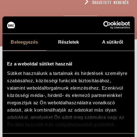
ÖSSZETETT KERESÉS
MŰVÉSZADATBÁZIS
ZENEMŰ-ADATBÁZIS
KERESÉS
ZENEI KÖNYVTÁR, ONLINE KATALÓGUS
Beleegyezés
Részletek
A sütikről
ÉNEK NÉGY
Ez a weboldal sütiket használ
A MŰ CÍME
FAGOTTRA
Sütiket használunk a tartalmak és hirdetések személyre
szabásához, közösségi funkciók biztosításához,
valamint weboldalforgalmunk elemzéséhez. Ezenkívül
Hollós Máté
ZENESZERZŐ
közösségi média-, hirdető- és elemező partnereinkkel
megosztjuk az Ön weboldalhasználatra vonatkozó
Ének négy fagottra
EREDETI /
adatait, akik kombinálhatják az adatokat más olyan
MAGYAR CÍM
adatokkal, amelyeket Ön adott meg számukra vagy az
Song for Four Bassoons
IDEGEN
NYELVŰ /
Ön által használt más szolgáltatásokból gyűjtöttek.
ANGOL CÍM
to the Corridor Quartet
AJÁNLÁS