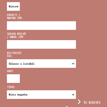
EREDETI /
MAGYAR CÍM:
CÍM
IDEGEN NYELVŰ
/ ANGOL CÍM:
EMAIL
infokozpont@bmc.hu
KELETKEZÉS
ÉVE:
TELEFON
VAGY:
NYITVA TARTÁS
TÍPUS:
ÚJ KERESÉS