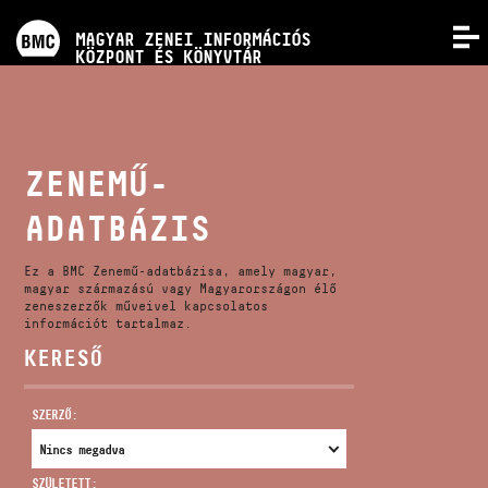
PROGRAMOK
MAGYAR ZENEI INFORMÁCIÓS
MENÜ
KÖZPONT ÉS KÖNYVTÁR
VERSENYEK
KÉPZÉSEK
ZENEMŰ-
ADATBÁZIS
KIADVÁNYOK
Ez a BMC Zenemű-adatbázisa, amely magyar,
RÓLUNK
magyar származású vagy Magyarországon élő
zeneszerzők műveivel kapcsolatos
információt tartalmaz.
KERESŐ
KAPCSOLAT
SZERZŐ:
VIDEÓ GALÉRIA
SZÜLETETT: