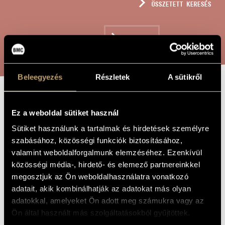
ÖSSZETETT KERESÉS
MŰVÉSZADATBÁZIS
ZENEMŰ-ADATBÁZIS
KERESÉS
ZENEI KÖNYVTÁR, ONLINE KATALÓGUS
Beleegyezés
Részletek
A sütikről
GÖCSEJI
A MŰ CÍME
Ez a weboldal sütiket használ
LEGENDA -
Sütiket használunk a tartalmak és hirdetések személyre
KANTÁTA
szabásához, közösségi funkciók biztosításához,
valamint weboldalforgalmunk elemzéséhez. Ezenkívül
közösségi média-, hirdető- és elemező partnereinkkel
Király László
ZENESZERZŐ
megosztjuk az Ön weboldalhasználatra vonatkozó
adatait, akik kombinálhatják az adatokat más olyan
Göcseji legenda - Kantáta
EREDETI /
MAGYAR CÍM
adatokkal, amelyeket Ön adott meg számukra vagy az
Legend of Göcsej - Cantata
IDEGEN
Ön által használt más szolgáltatásokból gyűjtöttek.
NYELVŰ /
ANGOL CÍM