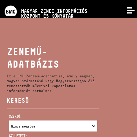
PROGRAMOK
MAGYAR ZENEI INFORMÁCIÓS
MENÜ
KÖZPONT ÉS KÖNYVTÁR
VERSENYEK
KÉPZÉSEK
ZENEMŰ-
ADATBÁZIS
KIADVÁNYOK
Ez a BMC Zenemű-adatbázisa, amely magyar,
RÓLUNK
magyar származású vagy Magyarországon élő
zeneszerzők műveivel kapcsolatos
információt tartalmaz.
KERESŐ
KAPCSOLAT
SZERZŐ:
VIDEÓ GALÉRIA
SZÜLETETT: