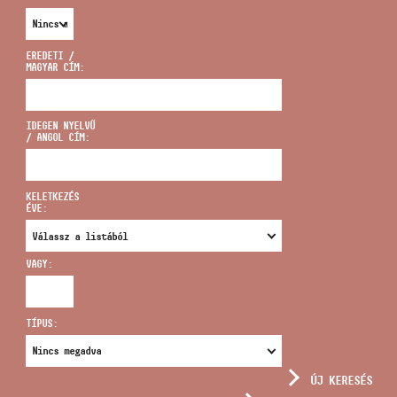
EREDETI /
MAGYAR CÍM:
CÍM
IDEGEN NYELVŰ
/ ANGOL CÍM:
EMAIL
infokozpont@bmc.hu
KELETKEZÉS
ÉVE:
TELEFON
VAGY:
NYITVA TARTÁS
TÍPUS:
ÚJ KERESÉS