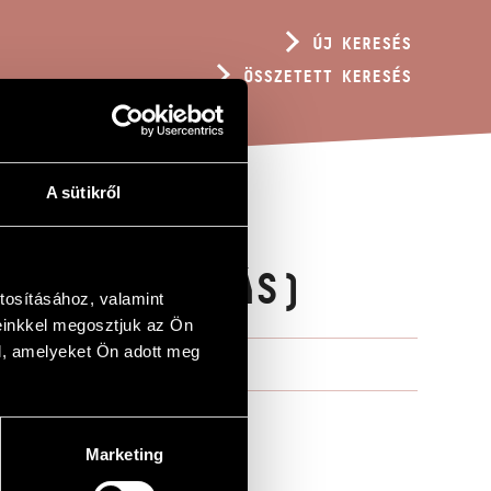
ÚJ KERESÉS
ÖSSZETETT KERESÉS
A sütikről
K (VÁLOGATÁS)
tosításához, valamint
einkkel megosztjuk az Ön
l, amelyeket Ön adott meg
Marketing