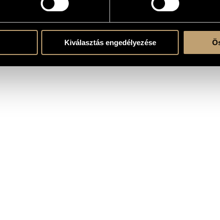
)
Kiválasztás engedélyezése
Ös