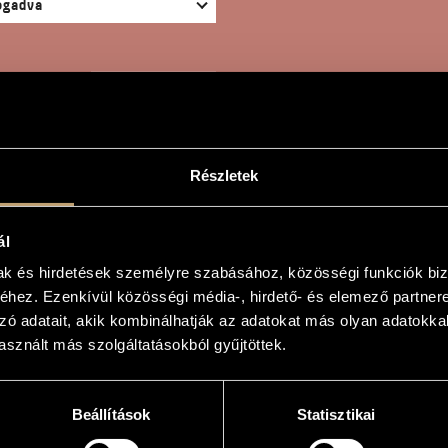
KERESÉS
Részletek
ál
RAT - GERSHWIN: DALO
mak és hirdetések személyre szabásához, közösségi funkciók biz
hez. Ezenkívül közösségi média-, hirdető- és elemező partner
zó adatait, akik kombinálhatják az adatokat más olyan adatokka
sznált más szolgáltatásokból gyűjtöttek.
shwin: Dalok (válogatás)
n - Gershwin: Songs (Selection)
Beállítások
Statisztikai
e