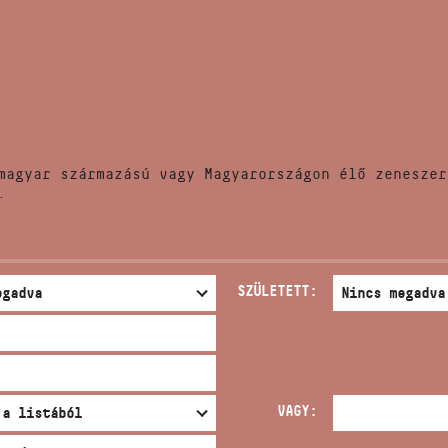
HÍREK
CÍM
VERSENYEK
EMAIL
infokozpont@bmc.hu
KIADVÁNYOK
TELEFON
magyar származású vagy Magyarországon élő zeneszer
KAPCSOLAT
.
NYITVA TARTÁS
SZÜLETETT:
VAGY: