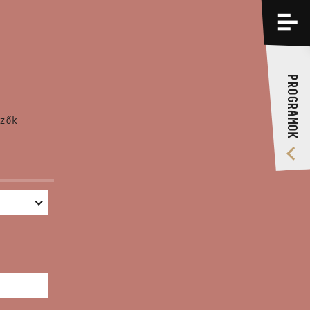
PROGRAMOK
KÉPZÉSEK
PROGRAMOK
RÓLUNK
zők
VIDEÓ GALÉRIA