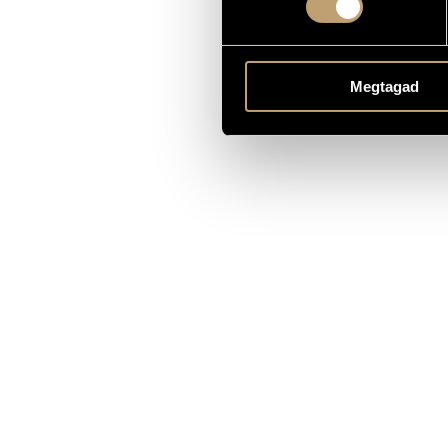
4
ELŐADÓK SZÁMA
perc. (4 esec.
ELŐADÓI APPARÁTUS
Megtagad
MS
KOTTAKIADÓ / FORRÁS