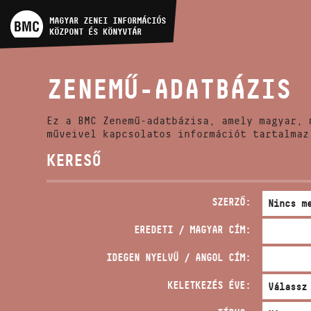
MŰVÉSZADATBÁZIS
MAGYAR ZENEI INFORMÁCIÓS
KÖZPONT ÉS KÖNYVTÁR
ZENEMŰ-ADATBÁZIS
ZENEMŰ-ADATBÁZIS
ZENEI KÖNYVTÁR, ONLINE
KATALÓGUS
Ez a BMC Zenemű-adatbázisa, amely magyar, 
műveivel kapcsolatos információt tartalmaz
KERESŐ
SZERZŐ:
EREDETI / MAGYAR CÍM:
IDEGEN NYELVŰ / ANGOL CÍM:
KELETKEZÉS ÉVE: