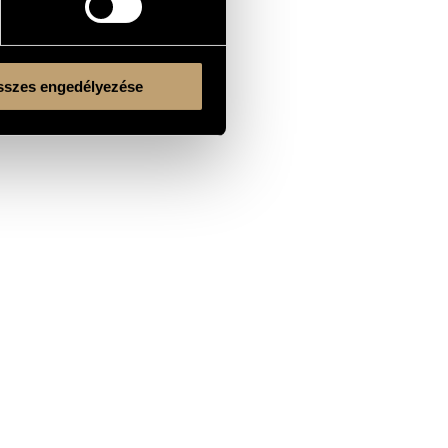
szes engedélyezése
Kulturális és Innovációs Minisztérium
Nemzeti Kulturális Alap
Ferencváros