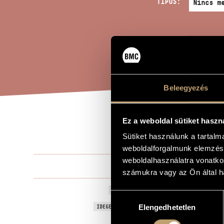
TÍPUS:
Beleegyezés
Ez a weboldal sütiket haszn
ÁTI
A MŰ CÍME
Sütiket használunk a tartal
weboldalforgalmunk elemzésé
weboldalhasználatra vonatko
Holló Aurél
ZENESZERZŐ
számukra vagy az Ön által ha
Átirat - Ger
EREDETI / MAGYAR CÍM
Hozzájárulás
Transcriptio
IDEGEN NYELVŰ / ANGOL CÍM
Elengedhetetlen
kiválasztása
Kamarazen
TÍPUS