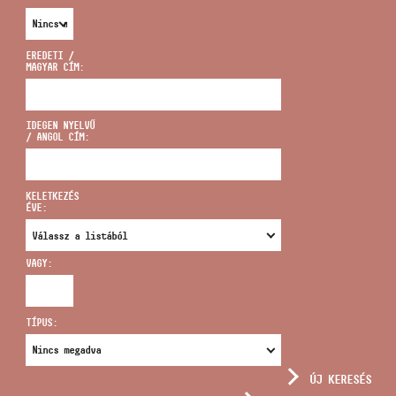
EREDETI /
MAGYAR CÍM:
CÍM
IDEGEN NYELVŰ
/ ANGOL CÍM:
EMAIL
infokozpont@bmc.hu
KELETKEZÉS
ÉVE:
TELEFON
VAGY:
NYITVA TARTÁS
TÍPUS:
ÚJ KERESÉS