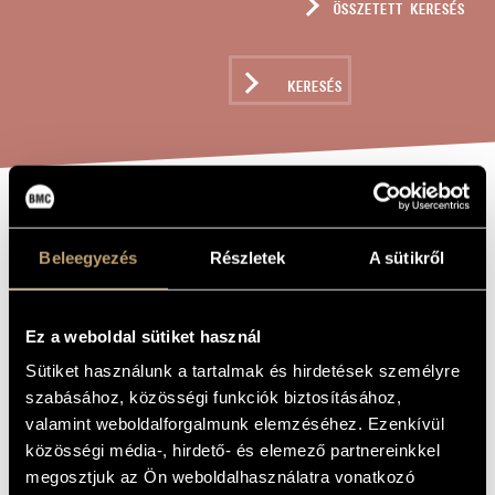
ÖSSZETETT KERESÉS
MŰVÉSZADATBÁZIS
ZENEMŰ-ADATBÁZIS
KERESÉS
ZENEI KÖNYVTÁR, ONLINE KATALÓGUS
LA MORTE DEL
A MŰ CÍME
Beleegyezés
Részletek
A sütikről
MAGO / A
VARÁZSLÓ
HALÁLA
Ez a weboldal sütiket használ
Sütiket használunk a tartalmak és hirdetések személyre
szabásához, közösségi funkciók biztosításához,
Elia Alessio
ZENESZERZŐ
valamint weboldalforgalmunk elemzéséhez. Ezenkívül
közösségi média-, hirdető- és elemező partnereinkkel
La Morte del Mago / A varázsló halála
EREDETI /
MAGYAR CÍM
megosztjuk az Ön weboldalhasználatra vonatkozó