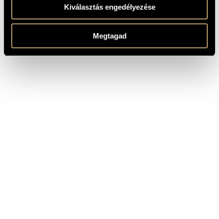
Composed: 2003 - 2004
Kiválasztás engedélyezése
See also:
11 Accuse per Olga / 11 Accusations for Olga
Opium - Sinestesia onirica per un epilogo / Oneiric -
Megtagad
Synestesis for an epilogue