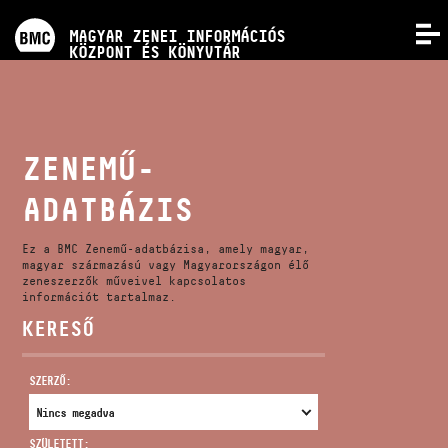
PROGRAMOK
MAGYAR ZENEI INFORMÁCIÓS
MENÜ
KÖZPONT ÉS KÖNYVTÁR
VERSENYEK
KÉPZÉSEK
ZENEMŰ-
ADATBÁZIS
KIADVÁNYOK
Ez a BMC Zenemű-adatbázisa, amely magyar,
RÓLUNK
magyar származású vagy Magyarországon élő
zeneszerzők műveivel kapcsolatos
információt tartalmaz.
KERESŐ
KAPCSOLAT
SZERZŐ:
VIDEÓ GALÉRIA
SZÜLETETT: