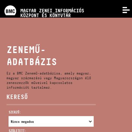
PROGRAMOK
MAGYAR ZENEI INFORMÁCIÓS
MENÜ
KÖZPONT ÉS KÖNYVTÁR
VERSENYEK
KÉPZÉSEK
ZENEMŰ-
ADATBÁZIS
KIADVÁNYOK
Ez a BMC Zenemű-adatbázisa, amely magyar,
RÓLUNK
magyar származású vagy Magyarországon élő
zeneszerzők műveivel kapcsolatos
információt tartalmaz.
KERESŐ
KAPCSOLAT
SZERZŐ:
VIDEÓ GALÉRIA
SZÜLETETT: