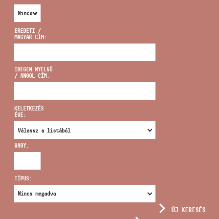
EREDETI /
MAGYAR CÍM:
CÍM
IDEGEN NYELVŰ
/ ANGOL CÍM:
EMAIL
infokozpont@bmc.hu
KELETKEZÉS
ÉVE:
TELEFON
VAGY:
NYITVA TARTÁS
TÍPUS:
ÚJ KERESÉS