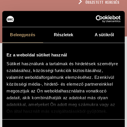
ÖSSZETETT KERESÉS
MŰVÉSZADATBÁZIS
ZENEMŰ-ADATBÁZIS
KERESÉS
ZENEI KÖNYVTÁR, ONLINE KATALÓGUS
Beleegyezés
Részletek
A sütikről
Ez a weboldal sütiket használ
SILENTI CITTÀ
A MŰ CÍME
Sütiket használunk a tartalmak és hirdetések személyre
szabásához, közösségi funkciók biztosításához,
Elia Alessio
valamint weboldalforgalmunk elemzéséhez. Ezenkívül
ZENESZERZŐ
közösségi média-, hirdető- és elemező partnereinkkel
Silenti Città
EREDETI /
megosztjuk az Ön weboldalhasználatra vonatkozó
MAGYAR CÍM
adatait, akik kombinálhatják az adatokat más olyan
Silenti Città / Silent Cities
IDEGEN
adatokkal, amelyeket Ön adott meg számukra vagy az
NYELVŰ /
ANGOL CÍM
Ön által használt más szolgáltatásokból gyűjtöttek.
Mezzoszopránra és kamaraegyüttesre
ALCÍM
2001
A MŰ
Hozzájárulás