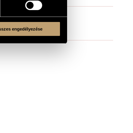
szes engedélyezése
Kulturális és Innovációs Minisztérium
Nemzeti Kulturális Alap
Ferencváros