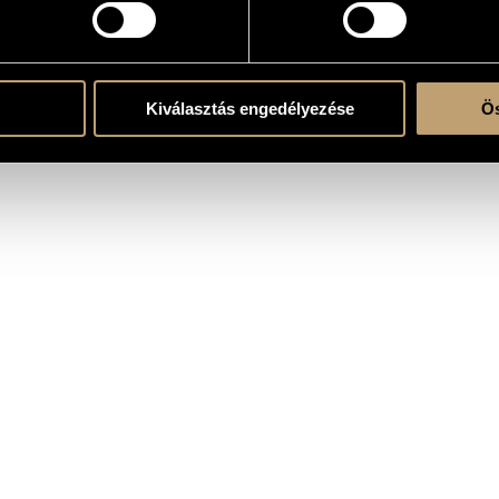
wyn-Mayer
Kiválasztás engedélyezése
Ös
Robert Z. Leonard