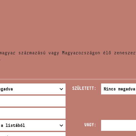
HÍREK
CÍM
VERSENYEK
EMAIL
infokozpont@bmc.hu
KIADVÁNYOK
TELEFON
magyar származású vagy Magyarországon élő zeneszer
KAPCSOLAT
.
NYITVA TARTÁS
SZÜLETETT:
VAGY: