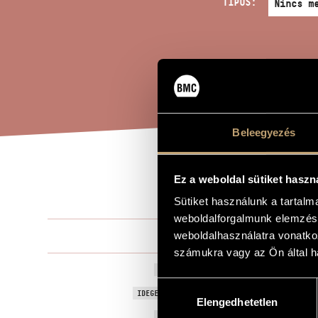
TÍPUS:
Beleegyezés
THE
Ez a weboldal sütiket haszn
A MŰ CÍME
Sütiket használunk a tartal
weboldalforgalmunk elemzésé
Rózsa Miklós
weboldalhasználatra vonatko
ZENESZERZŐ
számukra vagy az Ön által ha
The King´s T
EREDETI / MAGYAR CÍM
Hozzájárulás
The King´s T
IDEGEN NYELVŰ / ANGOL CÍM
Elengedhetetlen
kiválasztása
1955
A MŰ KELETKEZÉSI ÉVE