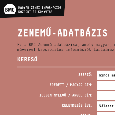
MŰVÉSZADATBÁZIS
MAGYAR ZENEI INFORMÁCIÓS
KÖZPONT ÉS KÖNYVTÁR
ZENEMŰ-ADATBÁZIS
ZENEMŰ-ADATBÁZIS
ZENEI KÖNYVTÁR, ONLINE
KATALÓGUS
Ez a BMC Zenemű-adatbázisa, amely magyar, 
műveivel kapcsolatos információt tartalmaz
KERESŐ
SZERZŐ:
EREDETI / MAGYAR CÍM:
IDEGEN NYELVŰ / ANGOL CÍM:
KELETKEZÉS ÉVE: