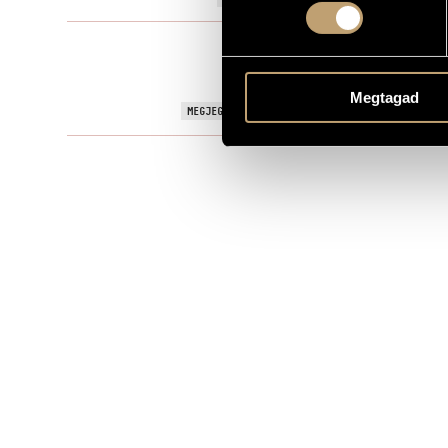
Filmzene
TÍPUS
Metro-Gold
KOTTAKIADÓ / FORRÁS
Megtagad
Directed by 
MEGJEGYZÉSEK, TOVÁBBI INFO