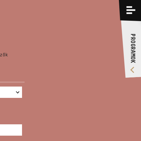
PROGRAMOK
KÉPZÉSEK
PROGRAMOK
RÓLUNK
zők
VIDEÓ GALÉRIA