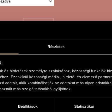
KERESÉS
Részletek
 KING´S THIEF
ál
mak és hirdetések személyre szabásához, közösségi funkciók biz
hez. Ezenkívül közösségi média-, hirdető- és elemező partner
zó adatait, akik kombinálhatják az adatokat más olyan adatokka
sznált más szolgáltatásokból gyűjtöttek.
hief
hief
Beállítások
Statisztikai