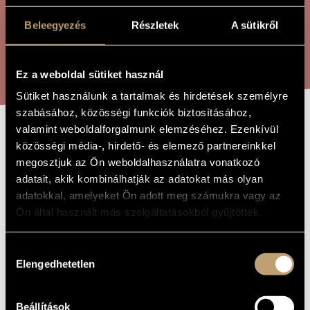
ÖSSZETETT KERESÉS
MŰVÉSZADATBÁZIS
Beleegyezés
Részletek
A sütikről
ZENEMŰ-ADATBÁZIS
KERESÉS
ZENEI KÖNYVTÁR, ONLINE KATALÓGUS
Ez a weboldal sütiket használ
Sütiket használunk a tartalmak és hirdetések személyre
szabásához, közösségi funkciók biztosításához,
valamint weboldalforgalmunk elemzéséhez. Ezenkívül
VALLEY OF THE
közösségi média-, hirdető- és elemező partnereinkkel
A MŰ CÍME
megosztjuk az Ön weboldalhasználatra vonatkozó
KINGS
adatait, akik kombinálhatják az adatokat más olyan
adatokkal, amelyeket Ön adott meg számukra vagy az
Rózsa Miklós
Ön által használt más szolgáltatásokból gyűjtöttek.
ZENESZERZŐ
Valley of the Kings
EREDETI /
Hozzájárulás
MAGYAR CÍM
Elengedhetetlen
kiválasztása
Valley of the Kings
IDEGEN
NYELVŰ /
ANGOL CÍM
1954
Beállítások
A MŰ