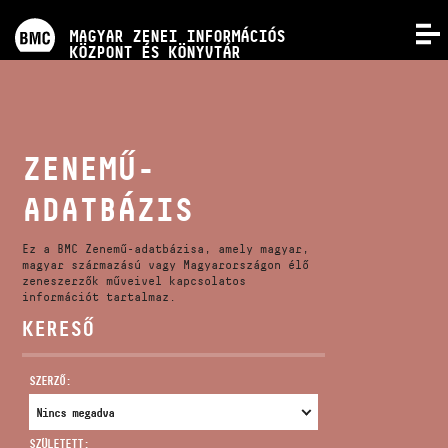
PROGRAMOK
MAGYAR ZENEI INFORMÁCIÓS
MENÜ
KÖZPONT ÉS KÖNYVTÁR
VERSENYEK
KÉPZÉSEK
ZENEMŰ-
ADATBÁZIS
KIADVÁNYOK
Ez a BMC Zenemű-adatbázisa, amely magyar,
RÓLUNK
magyar származású vagy Magyarországon élő
zeneszerzők műveivel kapcsolatos
információt tartalmaz.
KERESŐ
KAPCSOLAT
SZERZŐ:
VIDEÓ GALÉRIA
SZÜLETETT: