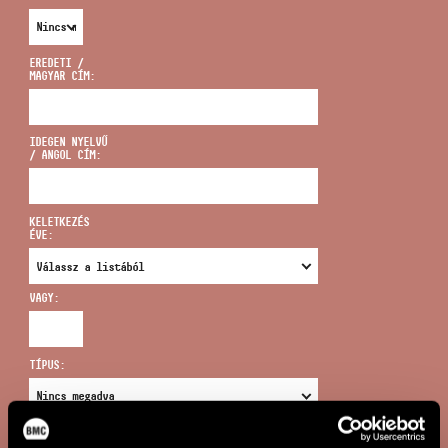
EREDETI /
MAGYAR CÍM:
CÍM
IDEGEN NYELVŰ
/ ANGOL CÍM:
EMAIL
infokozpont@bmc.hu
KELETKEZÉS
ÉVE:
TELEFON
VAGY:
NYITVA TARTÁS
TÍPUS:
ÚJ KERESÉS