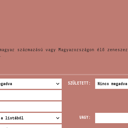
HÍREK
CÍM
VERSENYEK
EMAIL
infokozpont@bmc.hu
KIADVÁNYOK
TELEFON
magyar származású vagy Magyarországon élő zeneszer
KAPCSOLAT
.
NYITVA TARTÁS
SZÜLETETT:
VAGY: