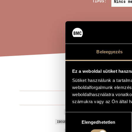
TÍPUS:
Beleegyezés
Ez a weboldal sütiket haszn
THE
A MŰ CÍME
Sütiket használunk a tartal
weboldalforgalmunk elemzésé
weboldalhasználatra vonatko
Rózsa Miklós
ZENESZERZŐ
számukra vagy az Ön által ha
The Macombe
EREDETI / MAGYAR CÍM
Hozzájárulás
The Macombe
IDEGEN NYELVŰ / ANGOL CÍM
Elengedhetetlen
kiválasztása
1947
A MŰ KELETKEZÉSI ÉVE