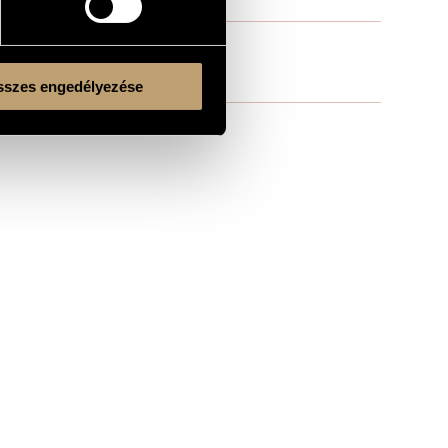
szes engedélyezése
Kulturális és Innovációs Minisztérium
Nemzeti Kulturális Alap
Ferencváros