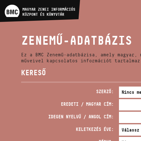
MŰVÉSZADATBÁZIS
MAGYAR ZENEI INFORMÁCIÓS
KÖZPONT ÉS KÖNYVTÁR
ZENEMŰ-ADATBÁZIS
ZENEMŰ-ADATBÁZIS
ZENEI KÖNYVTÁR, ONLINE
KATALÓGUS
Ez a BMC Zenemű-adatbázisa, amely magyar, 
műveivel kapcsolatos információt tartalmaz
KERESŐ
SZERZŐ:
EREDETI / MAGYAR CÍM:
IDEGEN NYELVŰ / ANGOL CÍM:
KELETKEZÉS ÉVE: