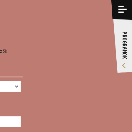
PROGRAMOK
KÉPZÉSEK
PROGRAMOK
RÓLUNK
zők
VIDEÓ GALÉRIA