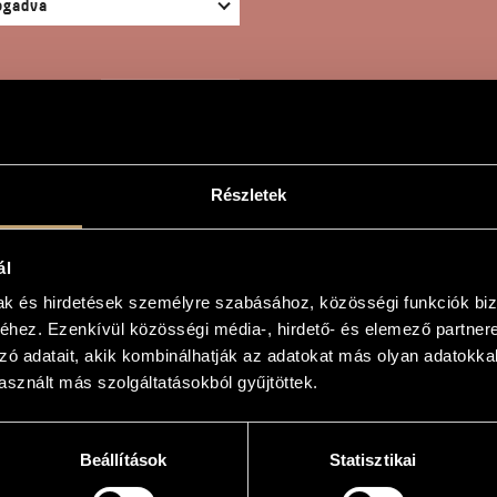
KERESÉS
Részletek
ál
 MACOMBER AFFAIR
mak és hirdetések személyre szabásához, közösségi funkciók biz
hez. Ezenkívül közösségi média-, hirdető- és elemező partner
zó adatait, akik kombinálhatják az adatokat más olyan adatokka
sznált más szolgáltatásokból gyűjtöttek.
r Affair
r Affair
Beállítások
Statisztikai