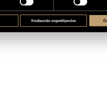
Zoltán Korda
Kiválasztás engedélyezése
Ös