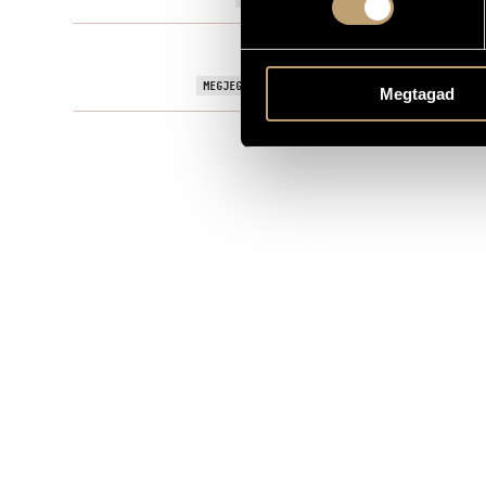
Filmzene
TÍPUS
Directed by 
MEGJEGYZÉSEK, TOVÁBBI INFO
Megtagad