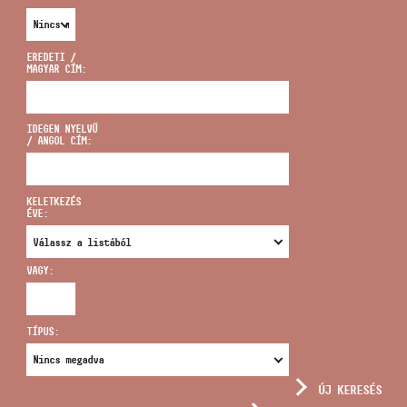
EREDETI /
MAGYAR CÍM:
CÍM
IDEGEN NYELVŰ
/ ANGOL CÍM:
EMAIL
infokozpont@bmc.hu
KELETKEZÉS
ÉVE:
TELEFON
VAGY:
NYITVA TARTÁS
TÍPUS:
ÚJ KERESÉS