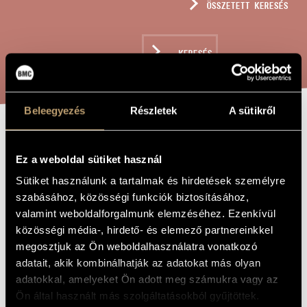
ÖSSZETETT KERESÉS
MŰVÉSZADATBÁZIS
ZENEMŰ-ADATBÁZIS
KERESÉS
ZENEI KÖNYVTÁR, ONLINE KATALÓGUS
Beleegyezés
Részletek
A sütikről
THREE
A MŰ CÍME
Ez a weboldal sütiket használ
HUNGARIAN
Sütiket használunk a tartalmak és hirdetések személyre
SKETCHES, OP.
szabásához, közösségi funkciók biztosításához,
14A
valamint weboldalforgalmunk elemzéséhez. Ezenkívül
közösségi média-, hirdető- és elemező partnereinkkel
megosztjuk az Ön weboldalhasználatra vonatkozó
Rózsa Miklós
ZENESZERZŐ
adatait, akik kombinálhatják az adatokat más olyan
adatokkal, amelyeket Ön adott meg számukra vagy az
Three Hungarian Sketches, Op. 14a
EREDETI /
MAGYAR CÍM
Ön által használt más szolgáltatásokból gyűjtöttek.