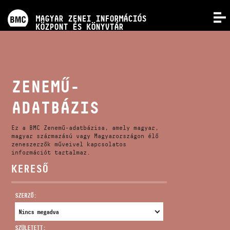
PROGRAMOK
MAGYAR ZENEI INFORMÁCIÓS
MENÜ
KÖZPONT ÉS KÖNYVTÁR
VERSENYEK
KÉPZÉSEK
ZENEMŰ-
ADATBÁZIS
KIADVÁNYOK
Ez a BMC Zenemű-adatbázisa, amely magyar,
RÓLUNK
magyar származású vagy Magyarországon élő
zeneszerzők műveivel kapcsolatos
információt tartalmaz.
KERESŐ
KAPCSOLAT
SZERZŐ:
VIDEÓ GALÉRIA
SZÜLETETT: