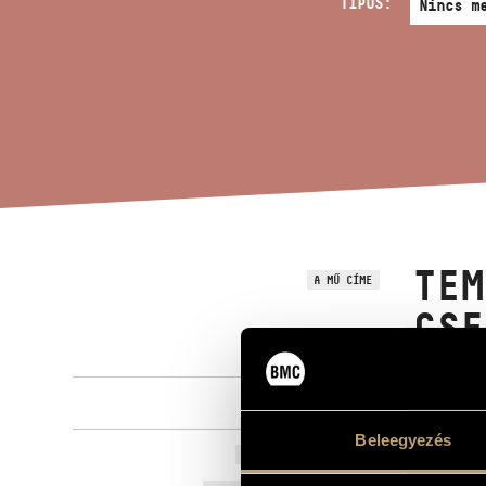
TÍPUS:
TEM
A MŰ CÍME
CSE
Rózsa Miklós
ZENESZERZŐ
Beleegyezés
Tema con var
EREDETI / MAGYAR CÍM