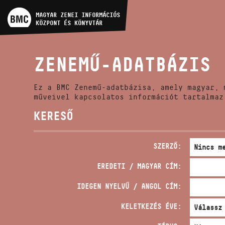
MŰVÉSZADATBÁZIS
MAGYAR ZENEI INFORMÁCIÓS
KÖZPONT ÉS KÖNYVTÁR
ZENEMŰ-ADATBÁZIS
ZENEMŰ-ADATBÁZIS
ZENEI KÖNYVTÁR, ONLINE
KATALÓGUS
Ez a BMC Zenemű-adatbázisa, amely magyar, 
műveivel kapcsolatos információt tartalmaz
KERESŐ
SZERZŐ:
EREDETI / MAGYAR CÍM:
IDEGEN NYELVŰ / ANGOL CÍM:
KELETKEZÉS ÉVE: