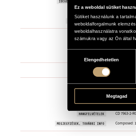
Tema con var
IDEGEN NYELVŰ / ANGOL CÍM
Ez a weboldal sütiket haszn
To Jascha He
AJÁNLÁS
Sütiket használunk a tartal
1963
A MŰ KELETKEZÉSI ÉVE
weboldalforgalmunk elemzésé
weboldalhasználatra vonatko
Concerto
TÍPUS
számukra vagy az Ön által ha
vl., vlc. solo 
ELŐADÓI APPARÁTUS
Hozzájárulás
11 perc
IDŐTARTAM
Elengedhetetlen
kiválasztása
One movem
TÉTELEK, RÉSZEK
29 September 
BEMUTATÓ
Breitkopf & 
KOTTAKIADÓ / FORRÁS
Megtagad
Orchestral s
Available he
CD 7963-2-RG
HANGFELVÉTELEK
Composed: 1
MEGJEGYZÉSEK, TOVÁBBI INFO