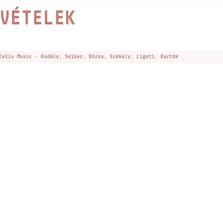
VÉTELEK
Cello Music - Kodály, Seiber, Rózsa, Székely, Ligeti, Bartók