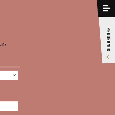
PROGRAMOK
KÉPZÉSEK
PROGRAMOK
RÓLUNK
zők
VIDEÓ GALÉRIA