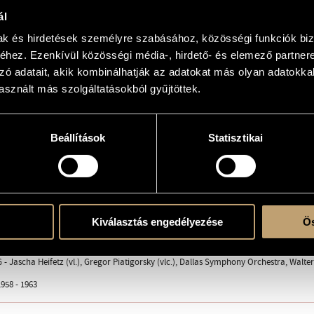
iazioni, Op. 29a - For Violin, Cello and Orchestra
ál
ifetz and Gregor Piatigorsky
mak és hirdetések személyre szabásához, közösségi funkciók biz
hez. Ezenkívül közösségi média-, hirdető- és elemező partner
zó adatait, akik kombinálhatják az adatokat más olyan adatokka
sznált más szolgáltatásokból gyűjtöttek.
- 2 ob. - 2 cor. - timp. - strings: vl. 1, vl. 2, vla., vlc., cb.
Beállítások
Statisztikai
ent
1963; Jascha Heifetz (vl.), Gregor Piatigorsky (vlc.)
Härtel, EB 6452 (Piano version)
Kiválasztás engedélyezése
Ös
cores (Hire material, on request)
re!
 - Jascha Heifetz (vl.), Gregor Piatigorsky (vlc.), Dallas Symphony Orchestra, Walte
958 - 1963