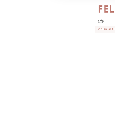
FEL
CÍM
Violin and 