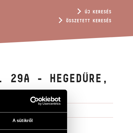
ÚJ KERESÉS
ÖSSZETETT KERESÉS
. 29A - HEGEDŰRE,
A sütikről