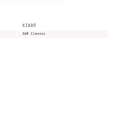
KIADÓ
SWR Classic
Kulturális és Innovációs Minisztérium
Nemzeti Kulturális Alap
Ferencváros