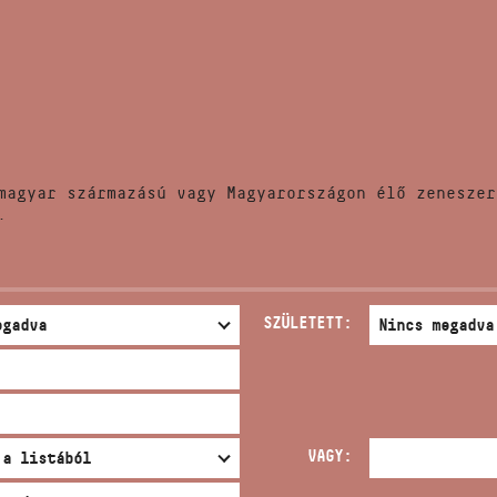
HÍREK
CÍM
VERSENYEK
EMAIL
infokozpont@bmc.hu
KIADVÁNYOK
TELEFON
magyar származású vagy Magyarországon élő zeneszer
KAPCSOLAT
.
NYITVA TARTÁS
SZÜLETETT:
VAGY: