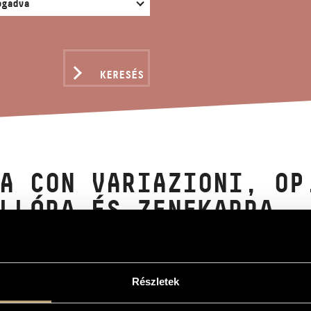
KERESÉS
A CON VARIAZIONI, OP
LLÓRA ÉS ZENEKARRA
Részletek
iazioni, Op. 29a - Hegedűre, csellóra és zenekarra