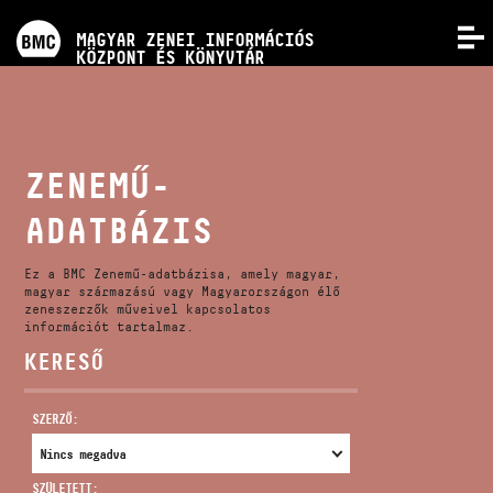
PROGRAMOK
MAGYAR ZENEI INFORMÁCIÓS
MENÜ
KÖZPONT ÉS KÖNYVTÁR
VERSENYEK
KÉPZÉSEK
ZENEMŰ-
ADATBÁZIS
KIADVÁNYOK
Ez a BMC Zenemű-adatbázisa, amely magyar,
RÓLUNK
magyar származású vagy Magyarországon élő
zeneszerzők műveivel kapcsolatos
információt tartalmaz.
KERESŐ
KAPCSOLAT
SZERZŐ:
VIDEÓ GALÉRIA
SZÜLETETT: