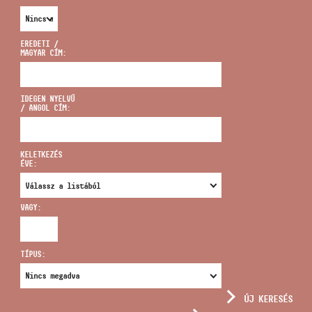
EREDETI /
MAGYAR CÍM:
CÍM
IDEGEN NYELVŰ
/ ANGOL CÍM:
EMAIL
infokozpont@bmc.hu
KELETKEZÉS
ÉVE:
TELEFON
VAGY:
NYITVA TARTÁS
TÍPUS:
ÚJ KERESÉS