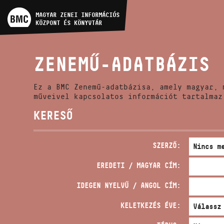
MŰVÉSZADATBÁZIS
MAGYAR ZENEI INFORMÁCIÓS
KÖZPONT ÉS KÖNYVTÁR
ZENEMŰ-ADATBÁZIS
ZENEMŰ-ADATBÁZIS
ZENEI KÖNYVTÁR, ONLINE
KATALÓGUS
Ez a BMC Zenemű-adatbázisa, amely magyar, 
műveivel kapcsolatos információt tartalmaz
KERESŐ
SZERZŐ:
EREDETI / MAGYAR CÍM:
IDEGEN NYELVŰ / ANGOL CÍM:
KELETKEZÉS ÉVE: