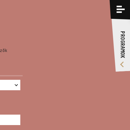
PROGRAMOK
KÉPZÉSEK
PROGRAMOK
RÓLUNK
zők
VIDEÓ GALÉRIA