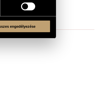
szes engedélyezése
Kulturális és Innovációs Minisztérium
Nemzeti Kulturális Alap
Ferencváros