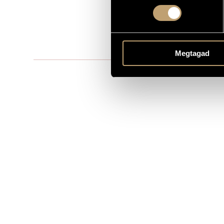
2
ELŐADÓK SZÁMA
vl., pf.
ELŐADÓI APPARÁTUS
One movem
TÉTELEK, RÉSZEK
Megtagad
MS
KOTTAKIADÓ / FORRÁS