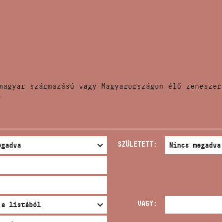
HÍREK
CÍM
VERSENYEK
EMAIL
infokozpont@bmc.hu
KIADVÁNYOK
TELEFON
magyar származású vagy Magyarországon élő zeneszer
KAPCSOLAT
.
NYITVA TARTÁS
SZÜLETETT:
VAGY: