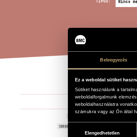
TÍPUS:
Beleegyezés
LIE
A MŰ CÍME
Ez a weboldal sütiket haszn
Sütiket használunk a tartal
weboldalforgalmunk elemzésé
Antalffy-Zsi
ZENESZERZŐ
weboldalhasználatra vonatko
számukra vagy az Ön által ha
Liebeslied -
EREDETI / MAGYAR CÍM
Hozzájárulás
Liebeslied - 
IDEGEN NYELVŰ / ANGOL CÍM
Elengedhetetlen
kiválasztása
Kamarazen
TÍPUS