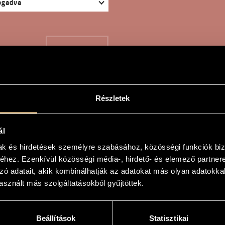
KERESÉS
Részletek
BESLIED - HEGEDŰRE É
ál
mak és hirdetések személyre szabásához, közösségi funkciók biz
hez. Ezenkívül közösségi média-, hirdető- és elemező partner
ross Dezső
zó adatait, akik kombinálhatják az adatokat más olyan adatokka
sznált más szolgáltatásokból gyűjtöttek.
 Hegedűre és zongorára
For Violin and Piano
Beállítások
Statisztikai
e