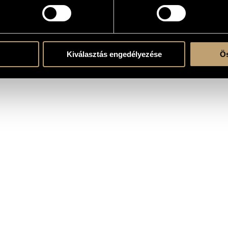
ent
Kiválasztás engedélyezése
Ös