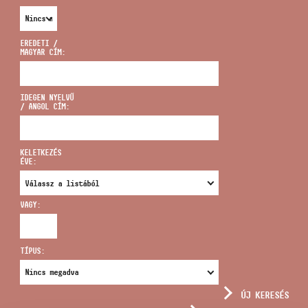
EREDETI /
MAGYAR CÍM:
CÍM
IDEGEN NYELVŰ
/ ANGOL CÍM:
EMAIL
infokozpont@bmc.hu
KELETKEZÉS
ÉVE:
TELEFON
VAGY:
NYITVA TARTÁS
TÍPUS:
ÚJ KERESÉS