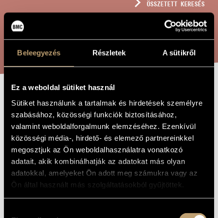
ÖSSZETETT KERESÉS
MŰVÉSZADATBÁZIS
ZENEMŰ-ADATBÁZIS
KERESÉS
ZENEI KÖNYVTÁR, ONLINE KATALÓGUS
Beleegyezés
Részletek
A sütikről
Ez a weboldal sütiket használ
BŰVÉSZKEDÉS
A MŰ CÍME
Sütiket használunk a tartalmak és hirdetések személyre
szabásához, közösségi funkciók biztosításához,
valamint weboldalforgalmunk elemzéséhez. Ezenkívül
Hollós Máté
ZENESZERZŐ
közösségi média-, hirdető- és elemező partnereinkkel
megosztjuk az Ön weboldalhasználatra vonatkozó
Bűvészkedés
EREDETI /
MAGYAR CÍM
adatait, akik kombinálhatják az adatokat más olyan
Sleight of Hand
adatokkal, amelyeket Ön adott meg számukra vagy az
IDEGEN
NYELVŰ /
Ön által használt más szolgáltatásokból gyűjtöttek.
ANGOL CÍM
1989
A MŰ
KELETKEZÉSI
Hozzájárulás
ÉVE