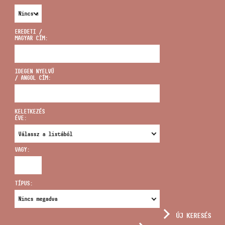
EREDETI /
MAGYAR CÍM:
CÍM
IDEGEN NYELVŰ
/ ANGOL CÍM:
EMAIL
infokozpont@bmc.hu
KELETKEZÉS
ÉVE:
TELEFON
VAGY:
NYITVA TARTÁS
TÍPUS:
ÚJ KERESÉS