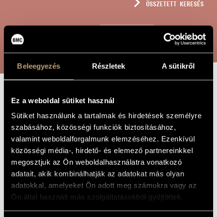
ÖSSZETETT KERESÉS
MŰVÉSZADATBÁZIS
ZENEMŰ-ADATBÁZIS
KERESÉS
ZENEI KÖNYVTÁR, ONLINE KATALÓGUS
Beleegyezés
Részletek
A sütikről
ÉRDEMES?
Ez a weboldal sütiket használ
A MŰ CÍME
Sütiket használunk a tartalmak és hirdetések személyre
szabásához, közösségi funkciók biztosításához,
Hollós Máté
ZENESZERZŐ
valamint weboldalforgalmunk elemzéséhez. Ezenkívül
közösségi média-, hirdető- és elemező partnereinkkel
Érdemes?
EREDETI /
MAGYAR CÍM
megosztjuk az Ön weboldalhasználatra vonatkozó
Is it worth?
IDEGEN
adatait, akik kombinálhatják az adatokat más olyan
NYELVŰ /
adatokkal, amelyeket Ön adott meg számukra vagy az
ANGOL CÍM
Ön által használt más szolgáltatásokból gyűjtöttek.
2003
A MŰ
KELETKEZÉSI
ÉVE