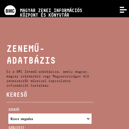
PROGRAMOK
MAGYAR ZENEI INFORMÁCIÓS
MENÜ
KÖZPONT ÉS KÖNYVTÁR
VERSENYEK
KÉPZÉSEK
ZENEMŰ-
ADATBÁZIS
KIADVÁNYOK
Ez a BMC Zenemű-adatbázisa, amely magyar,
RÓLUNK
magyar származású vagy Magyarországon élő
zeneszerzők műveivel kapcsolatos
információt tartalmaz.
KERESŐ
KAPCSOLAT
SZERZŐ:
VIDEÓ GALÉRIA
SZÜLETETT: