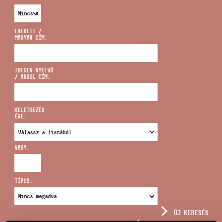
EREDETI /
MAGYAR CÍM:
CÍM
IDEGEN NYELVŰ
/ ANGOL CÍM:
EMAIL
infokozpont@bmc.hu
KELETKEZÉS
ÉVE:
TELEFON
VAGY:
NYITVA TARTÁS
TÍPUS:
ÚJ KERESÉS