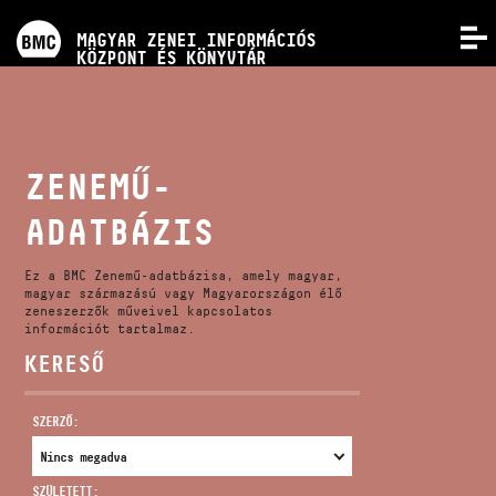
PROGRAMOK
MAGYAR ZENEI INFORMÁCIÓS
MENÜ
KÖZPONT ÉS KÖNYVTÁR
VERSENYEK
KÉPZÉSEK
ZENEMŰ-
ADATBÁZIS
KIADVÁNYOK
Ez a BMC Zenemű-adatbázisa, amely magyar,
RÓLUNK
magyar származású vagy Magyarországon élő
zeneszerzők műveivel kapcsolatos
információt tartalmaz.
KERESŐ
KAPCSOLAT
SZERZŐ:
VIDEÓ GALÉRIA
SZÜLETETT: