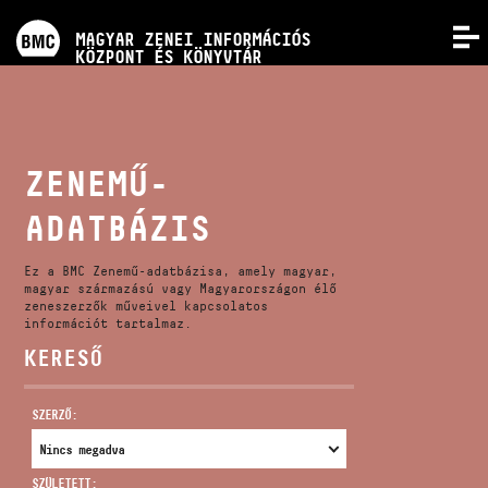
PROGRAMOK
MAGYAR ZENEI INFORMÁCIÓS
MENÜ
KÖZPONT ÉS KÖNYVTÁR
VERSENYEK
KÉPZÉSEK
ZENEMŰ-
ADATBÁZIS
KIADVÁNYOK
Ez a BMC Zenemű-adatbázisa, amely magyar,
RÓLUNK
magyar származású vagy Magyarországon élő
zeneszerzők műveivel kapcsolatos
információt tartalmaz.
KERESŐ
KAPCSOLAT
SZERZŐ:
VIDEÓ GALÉRIA
SZÜLETETT: