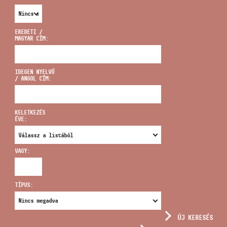
EREDETI /
MAGYAR CÍM:
CÍM
IDEGEN NYELVŰ
/ ANGOL CÍM:
EMAIL
infokozpont@bmc.hu
KELETKEZÉS
ÉVE:
TELEFON
VAGY:
NYITVA TARTÁS
TÍPUS:
ÚJ KERESÉS