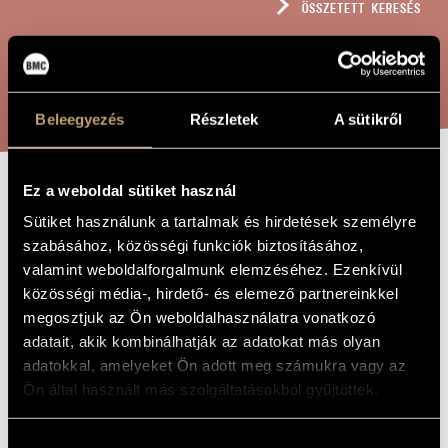
ÖSSZETETT KERESÉS
MŰVÉSZADATBÁZIS
ZENEMŰ-ADATBÁZIS
KERESÉS
ZENEI KÖNYVTÁR, ONLINE KATALÓGUS
Beleegyezés
Részletek
A sütikről
Ez a weboldal sütiket használ
HÁROM DARAB
A MŰ CÍME
Sütiket használunk a tartalmak és hirdetések személyre
TROMBITÁRA ÉS
szabásához, közösségi funkciók biztosításához,
ZONGORÁRA
valamint weboldalforgalmunk elemzéséhez. Ezenkívül
közösségi média-, hirdető- és elemező partnereinkkel
megosztjuk az Ön weboldalhasználatra vonatkozó
Hollós Máté
ZENESZERZŐ
adatait, akik kombinálhatják az adatokat más olyan
adatokkal, amelyeket Ön adott meg számukra vagy az
Három darab trombitára és zongorára
EREDETI /
Ön által használt más szolgáltatásokból gyűjtöttek.
MAGYAR CÍM
Three Pieces for Trumpet and Piano
IDEGEN
NYELVŰ /
Hozzájárulás
ANGOL CÍM