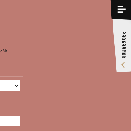
PROGRAMOK
KÉPZÉSEK
PROGRAMOK
RÓLUNK
zők
VIDEÓ GALÉRIA