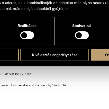
zó adatait, akik kombinálhatják az adatokat más olyan adatokka
sznált más szolgáltatásokból gyűjtöttek.
Beállítások
Statisztikai
(S-A-T-B)
ent
Kiválasztás engedélyezése
Ös
; SÍK, Sándor
a Budapest 1983, Z. 12623
ngarian folk melodies and the poem by Sándor Sík