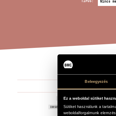
TÍPUS:
ZRÍ
A MŰ CÍME
Beleegyezés
Bárdos Lajo
ZENESZERZŐ
Zrínyi harm
Ez a weboldal sütiket haszn
EREDETI / MAGYAR CÍM
Sütiket használunk a tartal
Zrínyi´s Thi
IDEGEN NYELVŰ / ANGOL CÍM
weboldalforgalmunk elemzésé
To the Mixed
AJÁNLÁS