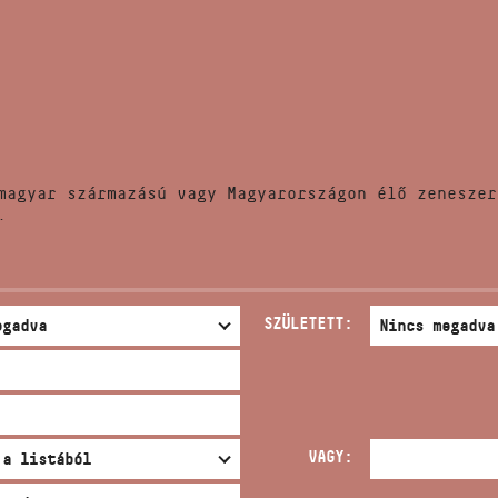
HÍREK
CÍM
VERSENYEK
EMAIL
infokozpont@bmc.hu
KIADVÁNYOK
TELEFON
magyar származású vagy Magyarországon élő zeneszer
KAPCSOLAT
.
NYITVA TARTÁS
SZÜLETETT:
VAGY: