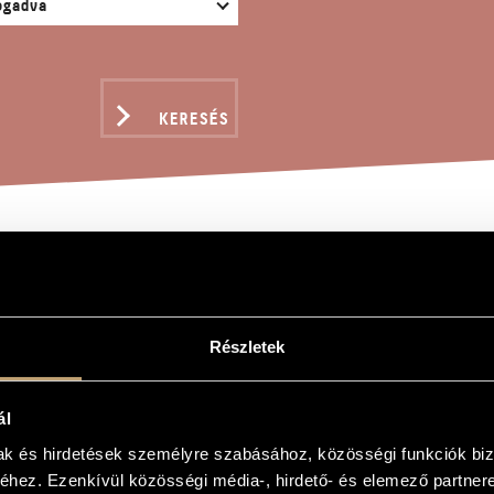
KERESÉS
NYI HARMADIK ÉNEKE
Részletek
s
adik éneke
ál
mak és hirdetések személyre szabásához, közösségi funkciók biz
rd Song
hez. Ezenkívül közösségi média-, hirdető- és elemező partner
 Choir "Tinódi" of Szigetvár for its 100th Birthday