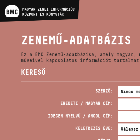
MŰVÉSZADATBÁZIS
MAGYAR ZENEI INFORMÁCIÓS
KÖZPONT ÉS KÖNYVTÁR
ZENEMŰ-ADATBÁZIS
ZENEMŰ-ADATBÁZIS
ZENEI KÖNYVTÁR, ONLINE
KATALÓGUS
Ez a BMC Zenemű-adatbázisa, amely magyar, 
műveivel kapcsolatos információt tartalmaz
KERESŐ
SZERZŐ:
EREDETI / MAGYAR CÍM:
IDEGEN NYELVŰ / ANGOL CÍM:
KELETKEZÉS ÉVE: