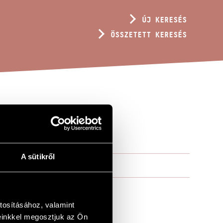
ÚJ KERESÉS
ÖSSZETETT KERESÉS
A sütikről
tosításához, valamint
einkkel megosztjuk az Ön