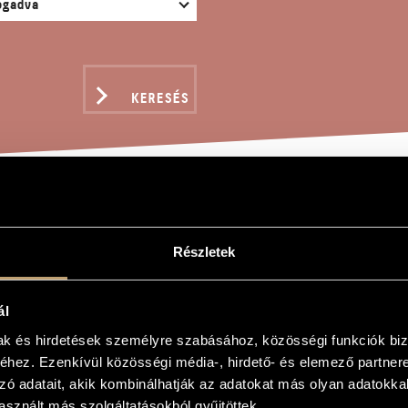
KERESÉS
D EDGE - EARL BROWN 
Részletek
n
ál
mak és hirdetések személyre szabásához, közösségi funkciók biz
 Earl Brown in memoriam
hez. Ezenkívül közösségi média-, hirdető- és elemező partner
 Earl Brown in memoriam
zó adatait, akik kombinálhatják az adatokat más olyan adatokka
a
sznált más szolgáltatásokból gyűjtöttek.