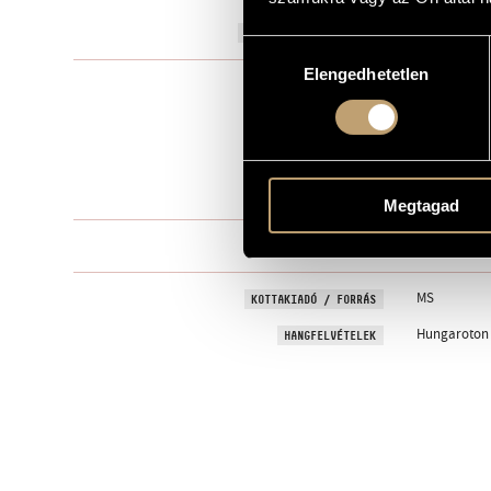
2002
A MŰ KELETKEZÉSI ÉVE
Hozzájárulás
Elengedhetetlen
kiválasztása
Szólóhangsz
TÍPUS
1
ELŐADÓK SZÁMA
fl.b.
ELŐADÓI APPARÁTUS
1 perc
IDŐTARTAM
Megtagad
One movem
TÉTELEK, RÉSZEK
MS
KOTTAKIADÓ / FORRÁS
Hungaroton H
HANGFELVÉTELEK