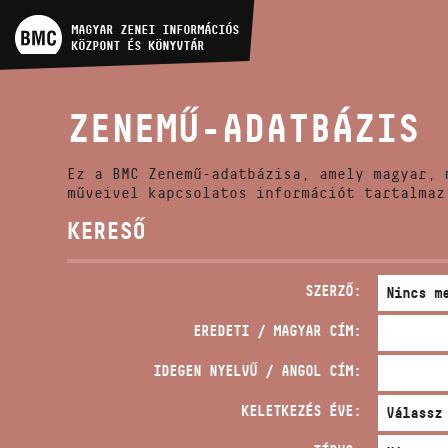
MŰVÉSZADATBÁZIS
MAGYAR ZENEI INFORMÁCIÓS
KÖZPONT ÉS KÖNYVTÁR
ZENEMŰ-ADATBÁZIS
ZENEMŰ-ADATBÁZIS
ZENEI KÖNYVTÁR, ONLINE
KATALÓGUS
Ez a BMC Zenemű-adatbázisa, amely magyar, 
műveivel kapcsolatos információt tartalmaz
KERESŐ
SZERZŐ:
EREDETI / MAGYAR CÍM:
IDEGEN NYELVŰ / ANGOL CÍM:
KELETKEZÉS ÉVE: