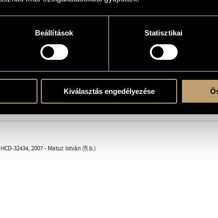
Beállítások
Statisztikai
erre
Kiválasztás engedélyezése
Ös
ent
CD-32434, 2007 - Matuz István (fl.b.)