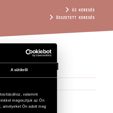
ÚJ KERESÉS
ÖSSZETETT KERESÉS
IN MEMORIAM
A sütikről
tosításához, valamint
einkkel megosztjuk az Ön
l, amelyeket Ön adott meg