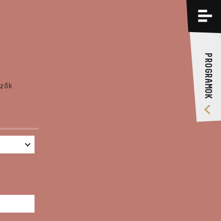
PROGRAMOK
KÉPZÉSEK
PROGRAMOK
RÓLUNK
zők
VIDEÓ GALÉRIA