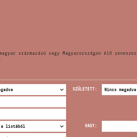
HÍREK
CÍM
VERSENYEK
EMAIL
infokozpont@bmc.hu
KIADVÁNYOK
TELEFON
magyar származású vagy Magyarországon élő zeneszer
KAPCSOLAT
.
NYITVA TARTÁS
SZÜLETETT:
VAGY: