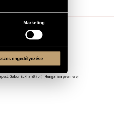
Marketing
szes engedélyezése
apest; Gábor Eckhardt (pf.) (Hungarian premiere)