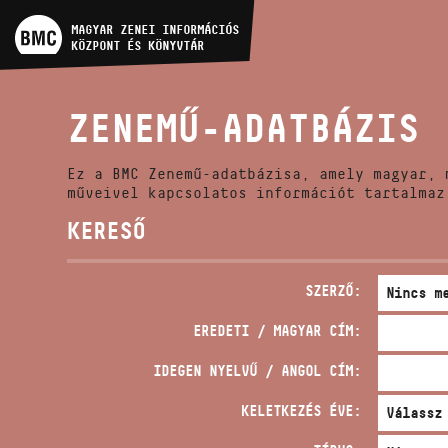
MŰVÉSZADATBÁZIS
MAGYAR ZENEI INFORMÁCIÓS
KÖZPONT ÉS KÖNYVTÁR
ZENEMŰ-ADATBÁZIS
ZENEMŰ-ADATBÁZIS
ZENEI KÖNYVTÁR, ONLINE
KATALÓGUS
Ez a BMC Zenemű-adatbázisa, amely magyar, 
műveivel kapcsolatos információt tartalmaz
KERESŐ
SZERZŐ:
EREDETI / MAGYAR CÍM:
IDEGEN NYELVŰ / ANGOL CÍM:
KELETKEZÉS ÉVE: