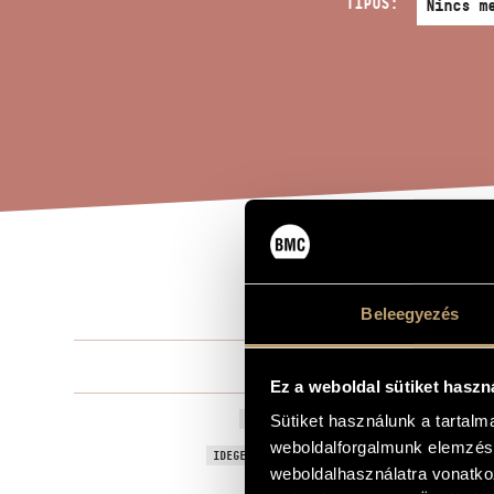
TÍPUS:
URS
A MŰ CÍME
Beleegyezés
Jeney Zoltá
ZENESZERZŐ
Ez a weboldal sütiket haszn
Ursus
Sütiket használunk a tartal
EREDETI / MAGYAR CÍM
weboldalforgalmunk elemzésé
Ursus
IDEGEN NYELVŰ / ANGOL CÍM
weboldalhasználatra vonatko
Cselesztára
ALCÍM