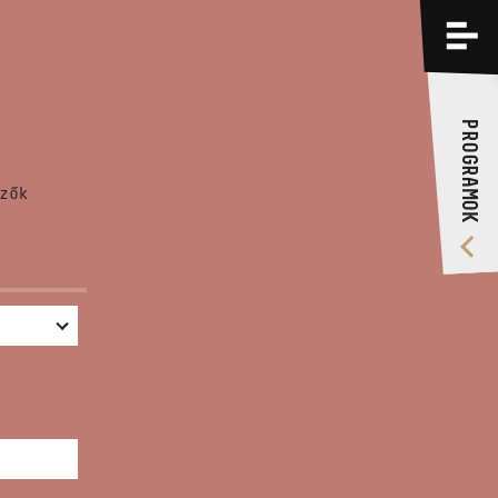
PROGRAMOK
KÉPZÉSEK
PROGRAMOK
RÓLUNK
zők
VIDEÓ GALÉRIA