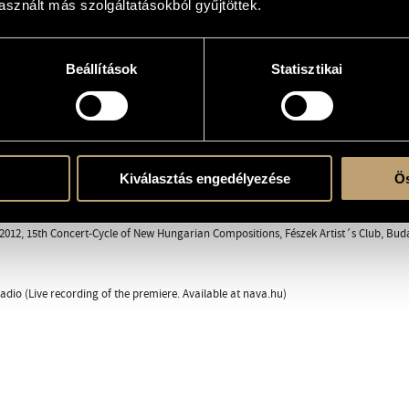
sznált más szolgáltatásokból gyűjtöttek.
Beállítások
Statisztikai
erre
iano or pf.)
ent
Kiválasztás engedélyezése
Ös
sson
012, 15th Concert-Cycle of New Hungarian Compositions, Fészek Artist´s Club, Bud
dio (Live recording of the premiere. Available at nava.hu)