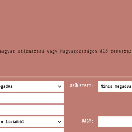
HÍREK
CÍM
VERSENYEK
EMAIL
infokozpont@bmc.hu
KIADVÁNYOK
TELEFON
magyar származású vagy Magyarországon élő zeneszer
KAPCSOLAT
.
NYITVA TARTÁS
SZÜLETETT:
VAGY: