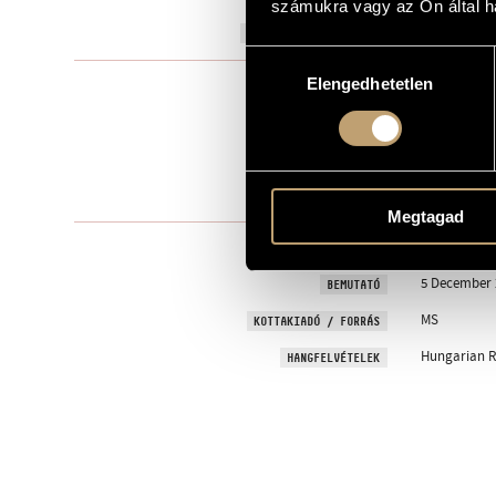
számukra vagy az Ön által ha
2012
A MŰ KELETKEZÉSI ÉVE
Hozzájárulás
Elengedhetetlen
kiválasztása
Szólóhangsz
TÍPUS
1
ELŐADÓK SZÁMA
cel. (or toy p
ELŐADÓI APPARÁTUS
One movem
TÉTELEK, RÉSZEK
Megtagad
to Björn Nil
MEGRENDELŐ
5 December 2
BEMUTATÓ
MS
KOTTAKIADÓ / FORRÁS
Hungarian Ra
HANGFELVÉTELEK