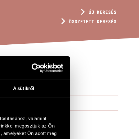
ÚJ KERESÉS
ÖSSZETETT KERESÉS
A sütikről
tosításához, valamint
einkkel megosztjuk az Ön
l, amelyeket Ön adott meg