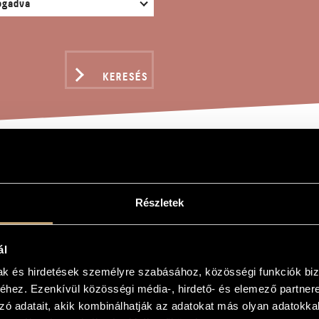
KERESÉS
US
Részletek
n
ál
mak és hirdetések személyre szabásához, közösségi funkciók biz
hez. Ezenkívül közösségi média-, hirdető- és elemező partner
zó adatait, akik kombinálhatják az adatokat más olyan adatokka
 (játékzongorára vagy zongorára)