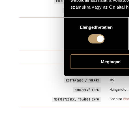
weboldalhasználatra vonatko
Wohin? (For
IDEGEN NYELVŰ / ANGOL CÍM
számukra vagy az Ön által ha
2003
A MŰ KELETKEZÉSI ÉVE
Hozzájárulás
Szólóhangsz
TÍPUS
Elengedhetetlen
kiválasztása
any melody 
ELŐADÓI APPARÁTUS
2 perc
IDŐTARTAM
One movem
TÉTELEK, RÉSZEK
Megtagad
2003, Földvá
BEMUTATÓ
MS
KOTTAKIADÓ / FORRÁS
Hungaroton HC
HANGFELVÉTELEK
See also
Woh
MEGJEGYZÉSEK, TOVÁBBI INFO