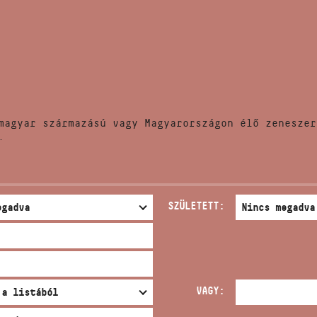
HÍREK
CÍM
VERSENYEK
EMAIL
infokozpont@bmc.hu
KIADVÁNYOK
TELEFON
magyar származású vagy Magyarországon élő zeneszer
KAPCSOLAT
.
NYITVA TARTÁS
SZÜLETETT:
VAGY: