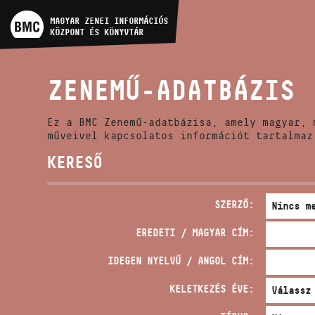
MŰVÉSZADATBÁZIS
MAGYAR ZENEI INFORMÁCIÓS
KÖZPONT ÉS KÖNYVTÁR
ZENEMŰ-ADATBÁZIS
ZENEMŰ-ADATBÁZIS
ZENEI KÖNYVTÁR, ONLINE
KATALÓGUS
Ez a BMC Zenemű-adatbázisa, amely magyar, 
műveivel kapcsolatos információt tartalmaz
KERESŐ
SZERZŐ:
EREDETI / MAGYAR CÍM:
IDEGEN NYELVŰ / ANGOL CÍM:
KELETKEZÉS ÉVE: