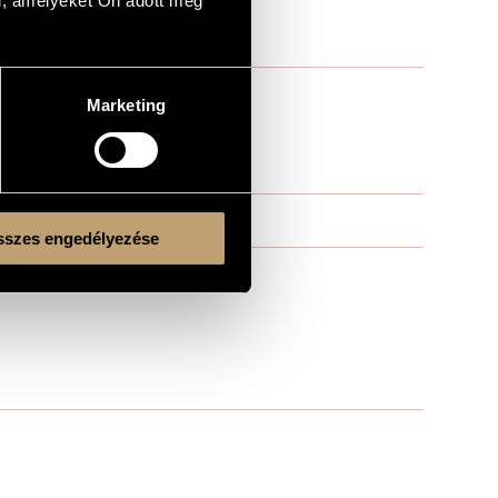
l, amelyeket Ön adott meg
Marketing
szes engedélyezése