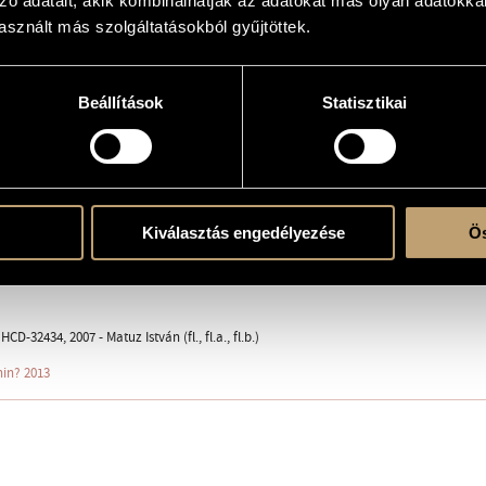
zó adatait, akik kombinálhatják az adatokat más olyan adatokka
 any number of players any number of melody instruments)
sznált más szolgáltatásokból gyűjtöttek.
erre
Beállítások
Statisztikai
instruments
ent
Kiválasztás engedélyezése
Ös
r Days, Balatonföldvár, Hungary; Csaba Klenyán (cl.)
D-32434, 2007 - Matuz István (fl., fl.a., fl.b.)
in? 2013