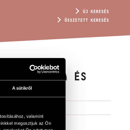
ÚJ KERESÉS
ÖSSZETETT KERESÉS
MÚ ELŐADÓRA ÉS
A sütikről
tosításához, valamint
einkkel megosztjuk az Ön