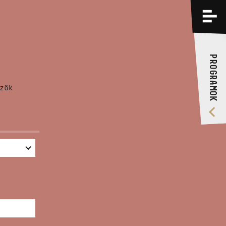
PROGRAMOK
KÉPZÉSEK
PROGRAMOK
RÓLUNK
zők
VIDEÓ GALÉRIA