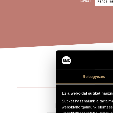
TÍPUS:
WOH
A MŰ CÍME
DAL
Beleegyezés
Ez a weboldal sütiket haszn
Jeney Zoltá
ZENESZERZŐ
Sütiket használunk a tartal
Wohin? (tet
EREDETI / MAGYAR CÍM
weboldalforgalmunk elemzésé