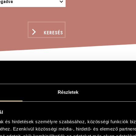
KERESÉS
IN? (TETSZŐLEGES SZÁ
LAMHANGSZERRE)
Részletek
ál
n
mak és hirdetések személyre szabásához, közösségi funkciók biz
szőleges számú előadóra és dallamhangszerre)
hez. Ezenkívül közösségi média-, hirdető- és elemező partner