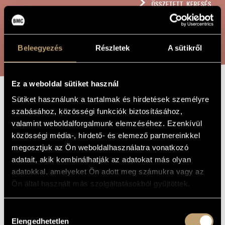
ÖSSZETETT KERESÉS
MŰVÉSZADATBÁZIS
ZENEMŰ-ADATBÁZIS
KERESÉS
Beleegyezés
Részletek
A sütikről
ZENEI KÖNYVTÁR, ONLINE KATALÓGUS
Ez a weboldal sütiket használ
Sütiket használunk a tartalmak és hirdetések személyre
ŐSZI SZÉL
A MŰ CÍME
szabásához, közösségi funkciók biztosításához,
valamint weboldalforgalmunk elemzéséhez. Ezenkívül
közösségi média-, hirdető- és elemező partnereinkkel
Bárdos Lajos
ZENESZERZŐ
megosztjuk az Ön weboldalhasználatra vonatkozó
Őszi szél
EREDETI /
adatait, akik kombinálhatják az adatokat más olyan
MAGYAR CÍM
adatokkal, amelyeket Ön adott meg számukra vagy az
Autumn Wind
IDEGEN
Ön által használt más szolgáltatásokból gyűjtöttek.
NYELVŰ /
ANGOL CÍM
1980
A MŰ
Hozzájárulás
KELETKEZÉSI
ÉVE
Elengedhetetlen
kiválasztása