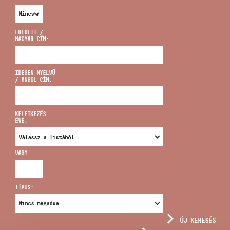
EREDETI /
MAGYAR CÍM:
CÍM
IDEGEN NYELVŰ
/ ANGOL CÍM:
EMAIL
infokozpont@bmc.hu
KELETKEZÉS
ÉVE:
TELEFON
VAGY:
NYITVA TARTÁS
TÍPUS:
ÚJ KERESÉS