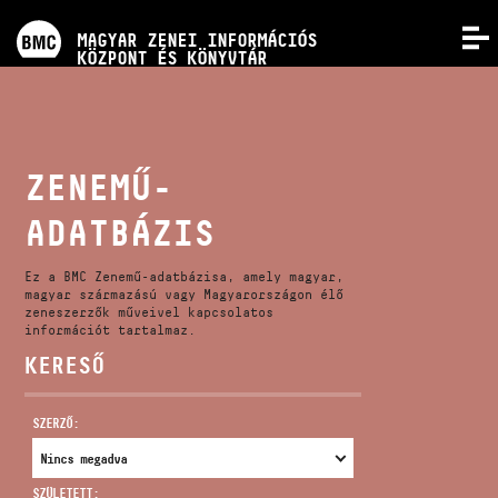
PROGRAMOK
MAGYAR ZENEI INFORMÁCIÓS
MENÜ
KÖZPONT ÉS KÖNYVTÁR
VERSENYEK
KÉPZÉSEK
ZENEMŰ-
ADATBÁZIS
KIADVÁNYOK
Ez a BMC Zenemű-adatbázisa, amely magyar,
RÓLUNK
magyar származású vagy Magyarországon élő
zeneszerzők műveivel kapcsolatos
információt tartalmaz.
KERESŐ
KAPCSOLAT
SZERZŐ:
VIDEÓ GALÉRIA
SZÜLETETT: