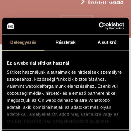
ÖSSZETETT KERESÉS
MŰVÉSZADATBÁZIS
ZENEMŰ-ADATBÁZIS
KERESÉS
ZENEI KÖNYVTÁR, ONLINE KATALÓGUS
Beleegyezés
Részletek
A sütikről
ÁLLATMESÉK -
A MŰ CÍME
Ez a weboldal sütiket használ
BALETTZENE
Sütiket használunk a tartalmak és hirdetések személyre
szabásához, közösségi funkciók biztosításához,
valamint weboldalforgalmunk elemzéséhez. Ezenkívül
Solti Árpád
ZENESZERZŐ
közösségi média-, hirdető- és elemező partnereinkkel
megosztjuk az Ön weboldalhasználatra vonatkozó
Állatmesék - Balettzene
EREDETI /
MAGYAR CÍM
adatait, akik kombinálhatják az adatokat más olyan
Animal tales - Ballet
IDEGEN
adatokkal, amelyeket Ön adott meg számukra vagy az
NYELVŰ /
Ön által használt más szolgáltatásokból gyűjtöttek.
ANGOL CÍM
Kamaraegyüttesre
ALCÍM