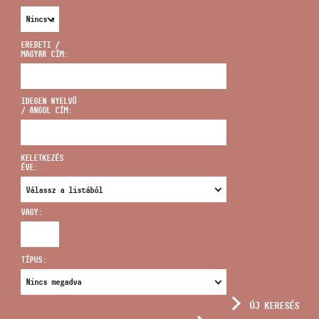
EREDETI /
MAGYAR CÍM:
CÍM
IDEGEN NYELVŰ
/ ANGOL CÍM:
EMAIL
infokozpont@bmc.hu
KELETKEZÉS
ÉVE:
TELEFON
VAGY:
NYITVA TARTÁS
TÍPUS:
ÚJ KERESÉS