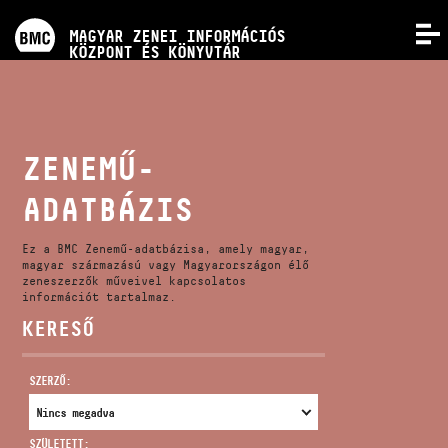
PROGRAMOK
MAGYAR ZENEI INFORMÁCIÓS
MENÜ
KÖZPONT ÉS KÖNYVTÁR
VERSENYEK
KÉPZÉSEK
ZENEMŰ-
ADATBÁZIS
KIADVÁNYOK
Ez a BMC Zenemű-adatbázisa, amely magyar,
RÓLUNK
magyar származású vagy Magyarországon élő
zeneszerzők műveivel kapcsolatos
információt tartalmaz.
KERESŐ
KAPCSOLAT
SZERZŐ:
VIDEÓ GALÉRIA
SZÜLETETT: