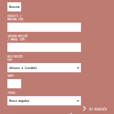
EREDETI /
MAGYAR CÍM:
CÍM
IDEGEN NYELVŰ
/ ANGOL CÍM:
EMAIL
infokozpont@bmc.hu
KELETKEZÉS
ÉVE:
TELEFON
VAGY:
NYITVA TARTÁS
TÍPUS:
ÚJ KERESÉS