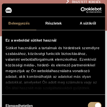
ÖSSZETETT KERESÉS
MŰVÉSZADATBÁZIS
ZENEMŰ-ADATBÁZIS
KERESÉS
Beleegyezés
Részletek
A sütikről
ZENEI KÖNYVTÁR, ONLINE KATALÓGUS
Ez a weboldal sütiket használ
Sütiket használunk a tartalmak és hirdetések személyre
NOKTÜRN - 4
A MŰ CÍME
szabásához, közösségi funkciók biztosításához,
NAGYDOBRA
valamint weboldalforgalmunk elemzéséhez. Ezenkívül
közösségi média-, hirdető- és elemező partnereinkkel
megosztjuk az Ön weboldalhasználatra vonatkozó
Solti Árpád
ZENESZERZŐ
adatait, akik kombinálhatják az adatokat más olyan
adatokkal, amelyeket Ön adott meg számukra vagy az
Noktürn - 4 nagydobra
EREDETI /
MAGYAR CÍM
Ön által használt más szolgáltatásokból gyűjtöttek.
Nocturne - For 4 Bass Drums
IDEGEN
NYELVŰ /
ANGOL CÍM
Hozzájárulás
2006
Elengedhetetlen
A MŰ
kiválasztása