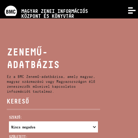
PROGRAMOK
MAGYAR ZENEI INFORMÁCIÓS
MENÜ
KÖZPONT ÉS KÖNYVTÁR
VERSENYEK
KÉPZÉSEK
ZENEMŰ-
ADATBÁZIS
KIADVÁNYOK
Ez a BMC Zenemű-adatbázisa, amely magyar,
RÓLUNK
magyar származású vagy Magyarországon élő
zeneszerzők műveivel kapcsolatos
információt tartalmaz.
KERESŐ
KAPCSOLAT
SZERZŐ:
VIDEÓ GALÉRIA
SZÜLETETT: