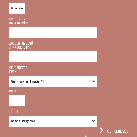
EREDETI /
MAGYAR CÍM:
CÍM
IDEGEN NYELVŰ
/ ANGOL CÍM:
EMAIL
infokozpont@bmc.hu
KELETKEZÉS
ÉVE:
TELEFON
VAGY:
NYITVA TARTÁS
TÍPUS:
ÚJ KERESÉS