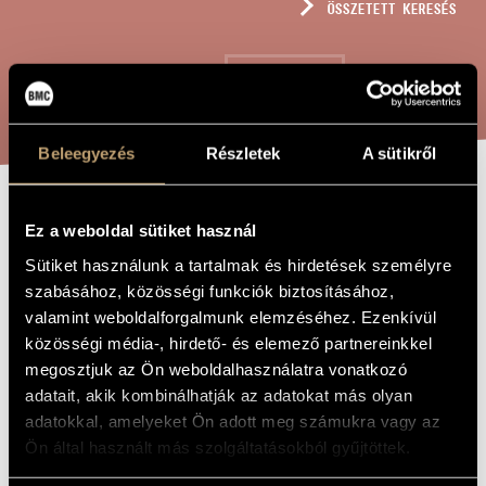
ÖSSZETETT KERESÉS
MŰVÉSZADATBÁZIS
ZENEMŰ-ADATBÁZIS
KERESÉS
ZENEI KÖNYVTÁR, ONLINE KATALÓGUS
Beleegyezés
Részletek
A sütikről
COOLTRAIN
A MŰ CÍME
Ez a weboldal sütiket használ
Sütiket használunk a tartalmak és hirdetések személyre
szabásához, közösségi funkciók biztosításához,
Solti Árpád
ZENESZERZŐ
valamint weboldalforgalmunk elemzéséhez. Ezenkívül
Cooltrain
EREDETI /
közösségi média-, hirdető- és elemező partnereinkkel
MAGYAR CÍM
megosztjuk az Ön weboldalhasználatra vonatkozó
Cooltrain
IDEGEN
adatait, akik kombinálhatják az adatokat más olyan
NYELVŰ /
ANGOL CÍM
adatokkal, amelyeket Ön adott meg számukra vagy az
Szóló klarinétra és elektronikára
ALCÍM
Ön által használt más szolgáltatásokból gyűjtöttek.
2013
A MŰ