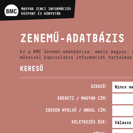
MŰVÉSZADATBÁZIS
MAGYAR ZENEI INFORMÁCIÓS
KÖZPONT ÉS KÖNYVTÁR
ZENEMŰ-ADATBÁZIS
ZENEMŰ-ADATBÁZIS
ZENEI KÖNYVTÁR, ONLINE
KATALÓGUS
Ez a BMC Zenemű-adatbázisa, amely magyar, 
műveivel kapcsolatos információt tartalmaz
KERESŐ
SZERZŐ:
EREDETI / MAGYAR CÍM:
IDEGEN NYELVŰ / ANGOL CÍM:
KELETKEZÉS ÉVE: