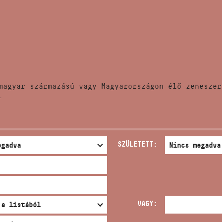
HÍREK
CÍM
VERSENYEK
EMAIL
infokozpont@bmc.hu
KIADVÁNYOK
TELEFON
magyar származású vagy Magyarországon élő zeneszer
KAPCSOLAT
.
NYITVA TARTÁS
SZÜLETETT:
VAGY: