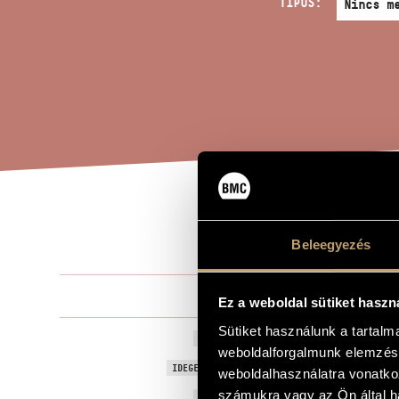
TÍPUS:
HAL
A MŰ CÍME
Beleegyezés
Mosonyi Mih
ZENESZERZŐ
Ez a weboldal sütiket haszn
Sütiket használunk a tartal
Halotti ének 
EREDETI / MAGYAR CÍM
weboldalforgalmunk elemzésé
Funeral Song 
IDEGEN NYELVŰ / ANGOL CÍM
weboldalhasználatra vonatko
számukra vagy az Ön által ha
1865
A MŰ KELETKEZÉSI ÉVE