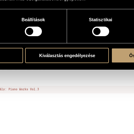
zása folyamatban
Beállítások
Statisztikai
 music
Kiválasztás engedélyezése
Ös
VÉTELEK
ály: Piano Works Vol.3