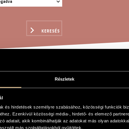
KERESÉS
OTTI ÉNEK (TŐLETEK E
Részletek
ály
ál
mak és hirdetések személyre szabásához, közösségi funkciók biz
(Tőletek elválok)
hez. Ezenkívül közösségi média-, hirdető- és elemező partner
(I will leave you)
zó adatait, akik kombinálhatják az adatokat más olyan adatokka
sznált más szolgáltatásokból gyűjtöttek.