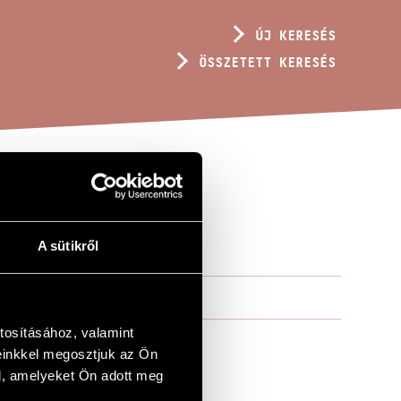
ÚJ KERESÉS
ÖSSZETETT KERESÉS
LVÁLOK)
A sütikről
tosításához, valamint
einkkel megosztjuk az Ön
l, amelyeket Ön adott meg