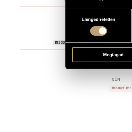
Hozzájárulás
!meghatáro
TÍPUS
Elengedhetetlen
kiválasztása
Hungarian
NYELV
MS
KOTTAKIADÓ / FORRÁS
Ecclesiastic
MEGJEGYZÉSEK, TOVÁBBI INFO
Megtagad
FEL
CÍM
Mosonyi Mih