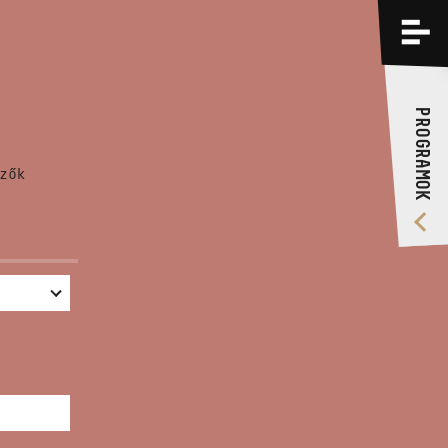
PROGRAMOK
KÉPZÉSEK
PROGRAMOK
RÓLUNK
zők
VIDEÓ GALÉRIA