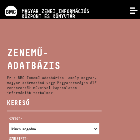
PROGRAMOK
MAGYAR ZENEI INFORMÁCIÓS
MENÜ
KÖZPONT ÉS KÖNYVTÁR
VERSENYEK
KÉPZÉSEK
ZENEMŰ-
ADATBÁZIS
KIADVÁNYOK
Ez a BMC Zenemű-adatbázisa, amely magyar,
RÓLUNK
magyar származású vagy Magyarországon élő
zeneszerzők műveivel kapcsolatos
információt tartalmaz.
KERESŐ
KAPCSOLAT
SZERZŐ:
VIDEÓ GALÉRIA
SZÜLETETT: