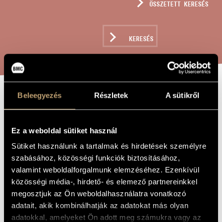
ÖSSZETETT KERESÉS
MŰVÉSZADATBÁZIS
ZENEMŰ-ADATBÁZIS
KERESÉS
ZENEI KÖNYVTÁR, ONLINE KATALÓGUS
Beleegyezés
Részletek
A sütikről
NAPSZÁLLATJA,
A MŰ CÍME
NAPNYUGTA
Ez a weboldal sütiket használ
Sütiket használunk a tartalmak és hirdetések személyre
Megyeri Krisztina
ZENESZERZŐ
szabásához, közösségi funkciók biztosításához,
valamint weboldalforgalmunk elemzéséhez. Ezenkívül
Napszállatja, napnyugta
EREDETI /
MAGYAR CÍM
közösségi média-, hirdető- és elemező partnereinkkel
Sunrise, Sunset
IDEGEN
megosztjuk az Ön weboldalhasználatra vonatkozó
NYELVŰ /
adatait, akik kombinálhatják az adatokat más olyan
ANGOL CÍM
adatokkal, amelyeket Ön adott meg számukra vagy az
Kétszólamú nőikarra
ALCÍM