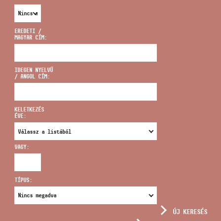
EREDETI /
MAGYAR CÍM:
CÍM
IDEGEN NYELVŰ
/ ANGOL CÍM:
EMAIL
infokozpont@bmc.hu
KELETKEZÉS
ÉVE:
TELEFON
VAGY:
NYITVA TARTÁS
TÍPUS:
ÚJ KERESÉS