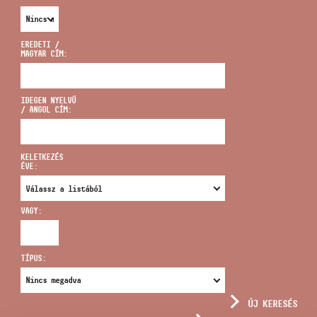
EREDETI /
MAGYAR CÍM:
CÍM
IDEGEN NYELVŰ
/ ANGOL CÍM:
EMAIL
infokozpont@bmc.hu
KELETKEZÉS
ÉVE:
TELEFON
VAGY:
NYITVA TARTÁS
TÍPUS:
ÚJ KERESÉS