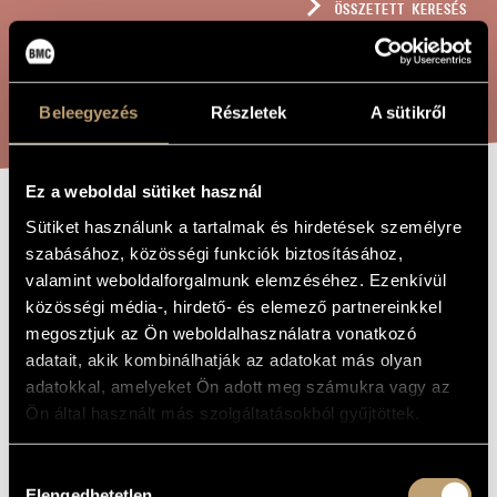
ÖSSZETETT KERESÉS
MŰVÉSZADATBÁZIS
ZENEMŰ-ADATBÁZIS
KERESÉS
Beleegyezés
Részletek
A sütikről
ZENEI KÖNYVTÁR, ONLINE KATALÓGUS
Ez a weboldal sütiket használ
DANSE MACABRE
Sütiket használunk a tartalmak és hirdetések személyre
A MŰ CÍME
szabásához, közösségi funkciók biztosításához,
valamint weboldalforgalmunk elemzéséhez. Ezenkívül
Dobszay-Meskó Ilona
ZENESZERZŐ
közösségi média-, hirdető- és elemező partnereinkkel
megosztjuk az Ön weboldalhasználatra vonatkozó
Danse Macabre
EREDETI /
adatait, akik kombinálhatják az adatokat más olyan
MAGYAR CÍM
adatokkal, amelyeket Ön adott meg számukra vagy az
Danse Macabre
IDEGEN
NYELVŰ /
Ön által használt más szolgáltatásokból gyűjtöttek.
ANGOL CÍM
Zenekarra
ALCÍM
Hozzájárulás
2010
A MŰ
Elengedhetetlen