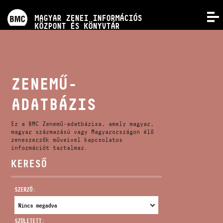
PROGRAMOK
MAGYAR ZENEI INFORMÁCIÓS
MENÜ
KÖZPONT ÉS KÖNYVTÁR
VERSENYEK
KÉPZÉSEK
ZENEMŰ-
ADATBÁZIS
KIADVÁNYOK
Ez a BMC Zenemű-adatbázisa, amely magyar,
RÓLUNK
magyar származású vagy Magyarországon élő
zeneszerzők műveivel kapcsolatos
információt tartalmaz.
KERESŐ
KAPCSOLAT
SZERZŐ:
VIDEÓ GALÉRIA
SZÜLETETT: