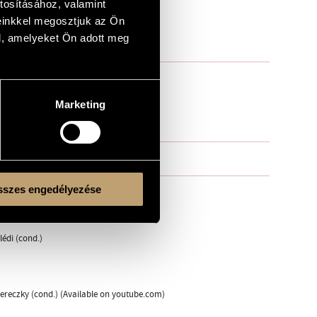
tosításához, valamint
einkkel megosztjuk az Ön
l, amelyeket Ön adott meg
Marketing
szes engedélyezése
lédi (cond.)
hereczky (cond.) (Available on youtube.com)