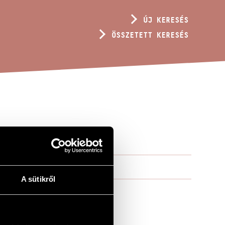
ÚJ KERESÉS
ÖSSZETETT KERESÉS
A sütikről