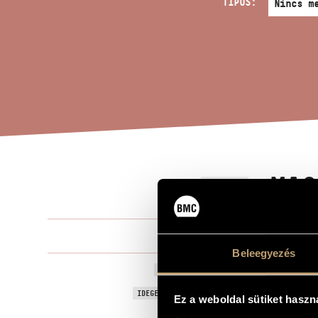
TÍPUS:
MAG
A MŰ CÍME
Tóth Péter
ZENESZERZŐ
Beleegyezés
Magnus, mai
EREDETI / MAGYAR CÍM
Magnus, mai
IDEGEN NYELVŰ / ANGOL CÍM
Ez a weboldal sütiket haszn
Négyszólam
ALCÍM