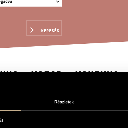
KERESÉS
NUS, MAIOR, MAXIMUS
Részletek
or, maximus
or, maximus
ál
ú egyneműkarra