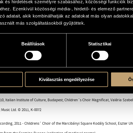
mak és hirdetések személyre szabásához, közösségi funkciók biz
zebellédi and the Maginficat Children´s Choir for it´s 20th Anniversary
hez. Ezenkívül közösségi média-, hirdető- és elemező partner
zó adatait, akik kombinálhatják az adatokat más olyan adatokka
sznált más szolgáltatásokból gyűjtöttek.
 (S-S-A-A)
Beállítások
Statisztikai
ent
Kiválasztás engedélyezése
Ös
rana
0, Italian Institute of Culture, Budapest; Children´s Choir Magnificat, Valéria Szebel
Music Ltd. © 2011, K-0072
ecording, 2011 - Childrens´ Choir of the Marcibányi Square Kodály School, Eszter U