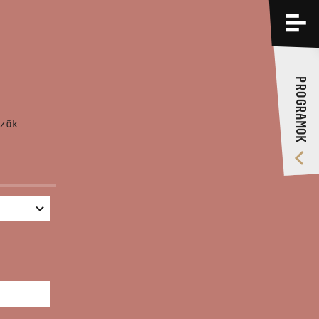
PROGRAMOK
KÉPZÉSEK
PROGRAMOK
RÓLUNK
zők
VIDEÓ GALÉRIA