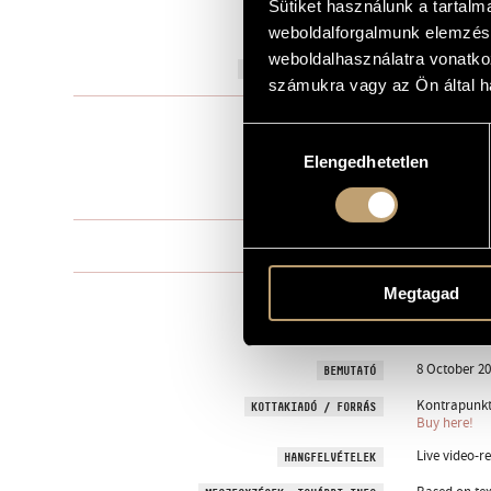
Sütiket használunk a tartal
to Valéria S
weboldalforgalmunk elemzésé
AJÁNLÁS
weboldalhasználatra vonatko
2010
A MŰ KELETKEZÉSI ÉVE
számukra vagy az Ön által ha
Nőikarra
TÍPUS
Hozzájárulás
female choir
ELŐADÓI APPARÁTUS
Elengedhetetlen
kiválasztása
3 perc
IDŐTARTAM
One movem
TÉTELEK, RÉSZEK
Megtagad
Carmina Bu
SZÖVEG
Latin
NYELV
8 October 201
BEMUTATÓ
Kontrapunkt 
KOTTAKIADÓ / FORRÁS
Buy here!
Live video-r
HANGFELVÉTELEK