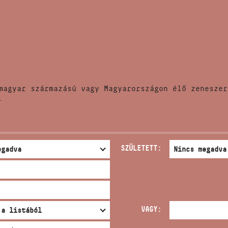
HÍREK
CÍM
VERSENYEK
EMAIL
infokozpont@bmc.hu
KIADVÁNYOK
TELEFON
magyar származású vagy Magyarországon élő zeneszer
KAPCSOLAT
.
NYITVA TARTÁS
SZÜLETETT:
VAGY: