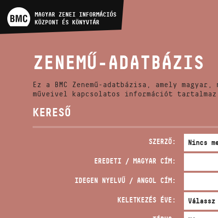
MŰVÉSZADATBÁZIS
MAGYAR ZENEI INFORMÁCIÓS
KÖZPONT ÉS KÖNYVTÁR
ZENEMŰ-ADATBÁZIS
ZENEMŰ-ADATBÁZIS
ZENEI KÖNYVTÁR, ONLINE
KATALÓGUS
Ez a BMC Zenemű-adatbázisa, amely magyar, 
műveivel kapcsolatos információt tartalmaz
KERESŐ
SZERZŐ:
EREDETI / MAGYAR CÍM:
IDEGEN NYELVŰ / ANGOL CÍM:
KELETKEZÉS ÉVE: