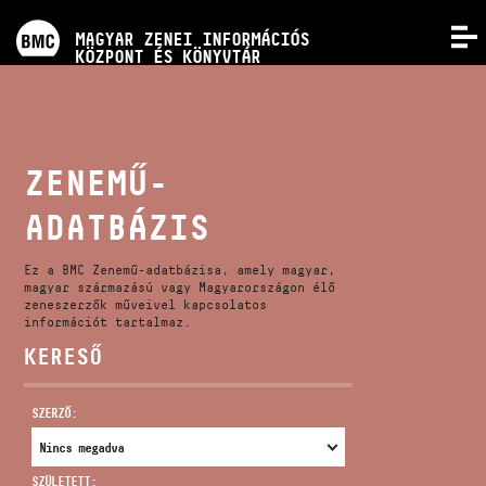
PROGRAMOK
MAGYAR ZENEI INFORMÁCIÓS
MENÜ
KÖZPONT ÉS KÖNYVTÁR
VERSENYEK
KÉPZÉSEK
ZENEMŰ-
ADATBÁZIS
KIADVÁNYOK
Ez a BMC Zenemű-adatbázisa, amely magyar,
RÓLUNK
magyar származású vagy Magyarországon élő
zeneszerzők műveivel kapcsolatos
információt tartalmaz.
KERESŐ
KAPCSOLAT
SZERZŐ:
VIDEÓ GALÉRIA
SZÜLETETT: