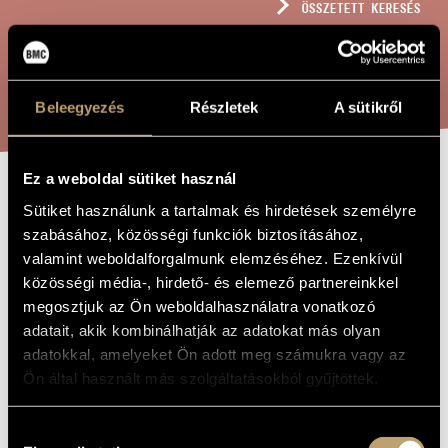
ÖSSZETETT KERESÉS
MŰVÉSZADATBÁZIS
ZENEMŰ-ADATBÁZIS
KERESÉS
ZENEI KÖNYVTÁR, ONLINE KATALÓGUS
Beleegyezés
Részletek
A sütikről
Ez a weboldal sütiket használ
CAPRICE
Sütiket használunk a tartalmak és hirdetések személyre
A MŰ CÍME
szabásához, közösségi funkciók biztosításához,
valamint weboldalforgalmunk elemzéséhez. Ezenkívül
Tóth Péter
ZENESZERZŐ
közösségi média-, hirdető- és elemező partnereinkkel
megosztjuk az Ön weboldalhasználatra vonatkozó
Caprice
EREDETI /
MAGYAR CÍM
adatait, akik kombinálhatják az adatokat más olyan
Caprice
adatokkal, amelyeket Ön adott meg számukra vagy az
IDEGEN
NYELVŰ /
Ön által használt más szolgáltatásokból gyűjtöttek.
ANGOL CÍM
Négy ütőhangszeresre
ALCÍM
Hozzájárulás
2009
A MŰ