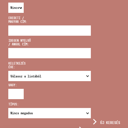
EREDETI /
MAGYAR CÍM:
CÍM
IDEGEN NYELVŰ
/ ANGOL CÍM:
EMAIL
infokozpont@bmc.hu
KELETKEZÉS
ÉVE:
TELEFON
VAGY:
NYITVA TARTÁS
TÍPUS:
ÚJ KERESÉS