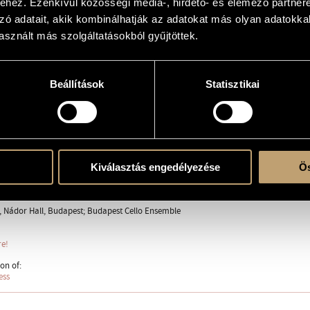
hez. Ezenkívül közösségi média-, hirdető- és elemező partner
zó adatait, akik kombinálhatják az adatokat más olyan adatokka
est Cello Ensemble
sznált más szolgáltatásokból gyűjtöttek.
Beállítások
Statisztikai
Kiválasztás engedélyezése
Ös
ent
3, Nádor Hall, Budapest; Budapest Cello Ensemble
re!
on of:
ess