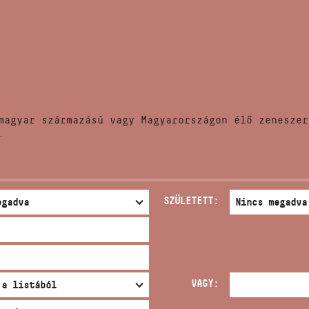
HÍREK
CÍM
VERSENYEK
EMAIL
infokozpont@bmc.hu
KIADVÁNYOK
TELEFON
magyar származású vagy Magyarországon élő zeneszer
KAPCSOLAT
.
NYITVA TARTÁS
SZÜLETETT:
VAGY: