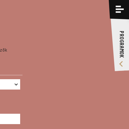
PROGRAMOK
KÉPZÉSEK
PROGRAMOK
RÓLUNK
zők
VIDEÓ GALÉRIA