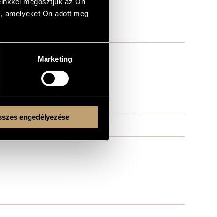
einkkel megosztjuk az Ön
l, amelyeket Ön adott meg
Marketing
szes engedélyezése