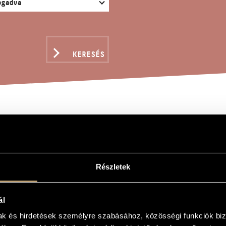
KERESÉS
KÁN EXPRESSZ
Részletek
essz
ál
ess
mak és hirdetések személyre szabásához, közösségi funkciók biz
esre