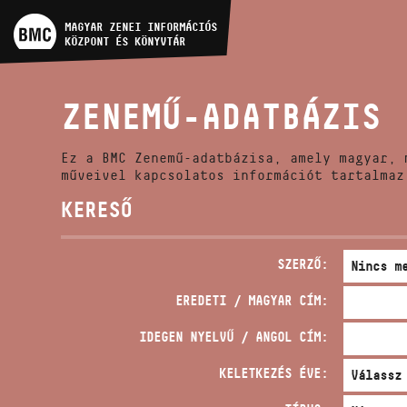
MŰVÉSZADATBÁZIS
MAGYAR ZENEI INFORMÁCIÓS
KÖZPONT ÉS KÖNYVTÁR
ZENEMŰ-ADATBÁZIS
ZENEMŰ-ADATBÁZIS
ZENEI KÖNYVTÁR, ONLINE
KATALÓGUS
Ez a BMC Zenemű-adatbázisa, amely magyar, 
műveivel kapcsolatos információt tartalmaz
KERESŐ
SZERZŐ:
EREDETI / MAGYAR CÍM:
IDEGEN NYELVŰ / ANGOL CÍM:
KELETKEZÉS ÉVE: