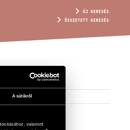
ÚJ KERESÉS
ÖSSZETETT KERESÉS
A sütikről
tosításához, valamint