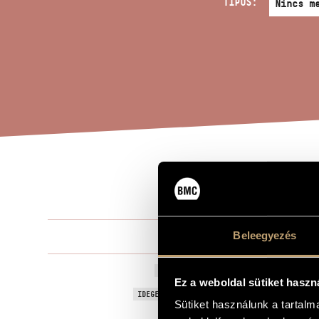
TÍPUS:
BAL
A MŰ CÍME
Tóth Péter
Beleegyezés
ZENESZERZŐ
Balkán expr
EREDETI / MAGYAR CÍM
Ez a weboldal sütiket haszn
Balkan Expr
IDEGEN NYELVŰ / ANGOL CÍM
Sütiket használunk a tartal
Csellóegyütt
ALCÍM