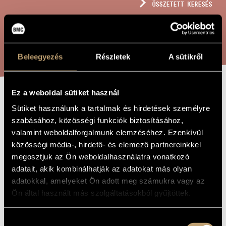
ÖSSZETETT KERESÉS
MŰVÉSZADATBÁZIS
ZENEMŰ-ADATBÁZIS
KERESÉS
ZENEI KÖNYVTÁR, ONLINE KATALÓGUS
Beleegyezés
Részletek
A sütikről
Ez a weboldal sütiket használ
MONDÓKÁSKÖNYV
A MŰ CÍME
Sütiket használunk a tartalmak és hirdetések személyre
szabásához, közösségi funkciók biztosításához,
valamint weboldalforgalmunk elemzéséhez. Ezenkívül
Tóth Péter
ZENESZERZŐ
közösségi média-, hirdető- és elemező partnereinkkel
megosztjuk az Ön weboldalhasználatra vonatkozó
Mondókáskönyv
EREDETI /
MAGYAR CÍM
adatait, akik kombinálhatják az adatokat más olyan
Book of Nursery Rhymes
IDEGEN
adatokkal, amelyeket Ön adott meg számukra vagy az
NYELVŰ /
Ön által használt más szolgáltatásokból gyűjtöttek.
ANGOL CÍM
A capella gyermekkarra
ALCÍM
2001
Hozzájárulás
A MŰ