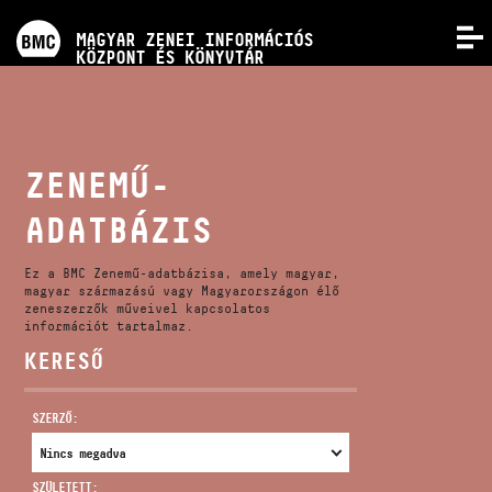
PROGRAMOK
MAGYAR ZENEI INFORMÁCIÓS
MENÜ
KÖZPONT ÉS KÖNYVTÁR
VERSENYEK
KÉPZÉSEK
ZENEMŰ-
ADATBÁZIS
KIADVÁNYOK
Ez a BMC Zenemű-adatbázisa, amely magyar,
RÓLUNK
magyar származású vagy Magyarországon élő
zeneszerzők műveivel kapcsolatos
információt tartalmaz.
KERESŐ
KAPCSOLAT
SZERZŐ:
VIDEÓ GALÉRIA
SZÜLETETT: