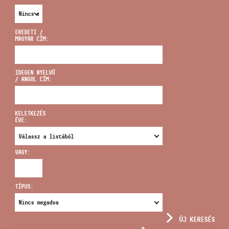
EREDETI /
MAGYAR CÍM:
CÍM
IDEGEN NYELVŰ
/ ANGOL CÍM:
EMAIL
infokozpont@bmc.hu
KELETKEZÉS
ÉVE:
TELEFON
VAGY:
NYITVA TARTÁS
TÍPUS:
ÚJ KERESÉS