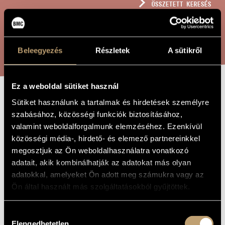
ÖSSZETETT KERESÉS
MŰVÉSZADATBÁZIS
ZENEMŰ-ADATBÁZIS
KERESÉS
Beleegyezés
Részletek
A sütikről
ZENEI KÖNYVTÁR, ONLINE KATALÓGUS
Ez a weboldal sütiket használ
OSANNA DE
Sütiket használunk a tartalmak és hirdetések személyre
A MŰ CÍME
szabásához, közösségi funkciók biztosításához,
B.M.V. TEMPORE
valamint weboldalforgalmunk elemzéséhez. Ezenkívül
PESTIS
közösségi média-, hirdető- és elemező partnereinkkel
megosztjuk az Ön weboldalhasználatra vonatkozó
adatait, akik kombinálhatják az adatokat más olyan
Szőnyi Erzsébet
ZENESZERZŐ
adatokkal, amelyeket Ön adott meg számukra vagy az
Ön által használt más szolgáltatásokból gyűjtöttek.
Osanna de B.M.V. tempore pestis
EREDETI /
MAGYAR CÍM
Osanna de B.M.V. tempore pestis
IDEGEN
Hozzájárulás
NYELVŰ /
Elengedhetetlen
ANGOL CÍM