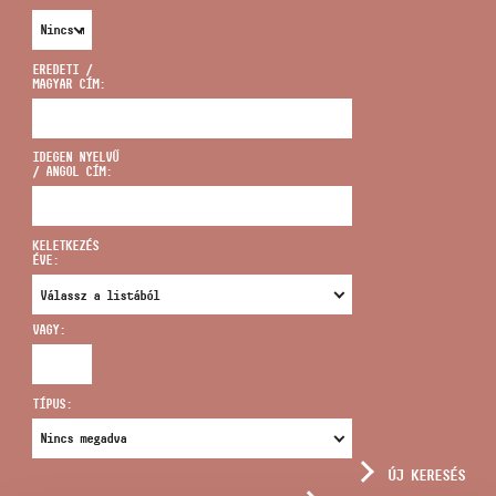
EREDETI /
MAGYAR CÍM:
CÍM
IDEGEN NYELVŰ
/ ANGOL CÍM:
EMAIL
infokozpont@bmc.hu
KELETKEZÉS
ÉVE:
TELEFON
VAGY:
NYITVA TARTÁS
TÍPUS:
ÚJ KERESÉS