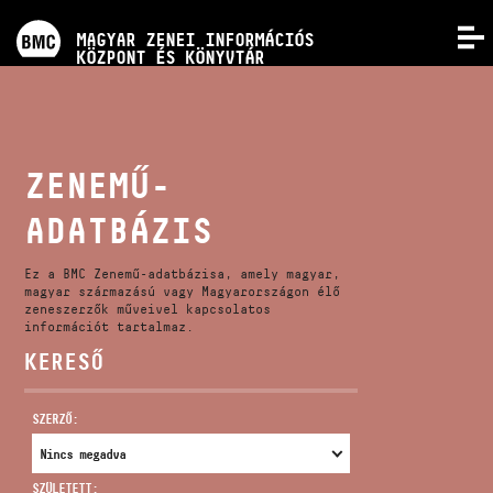
PROGRAMOK
MAGYAR ZENEI INFORMÁCIÓS
MENÜ
KÖZPONT ÉS KÖNYVTÁR
VERSENYEK
KÉPZÉSEK
ZENEMŰ-
ADATBÁZIS
KIADVÁNYOK
Ez a BMC Zenemű-adatbázisa, amely magyar,
RÓLUNK
magyar származású vagy Magyarországon élő
zeneszerzők műveivel kapcsolatos
információt tartalmaz.
KERESŐ
KAPCSOLAT
SZERZŐ:
VIDEÓ GALÉRIA
SZÜLETETT: