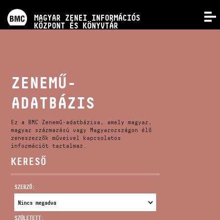
PROGRAMOK
MAGYAR ZENEI INFORMÁCIÓS
MENÜ
KÖZPONT ÉS KÖNYVTÁR
VERSENYEK
KÉPZÉSEK
ZENEMŰ-
ADATBÁZIS
KIADVÁNYOK
Ez a BMC Zenemű-adatbázisa, amely magyar,
RÓLUNK
magyar származású vagy Magyarországon élő
zeneszerzők műveivel kapcsolatos
információt tartalmaz.
KERESŐ
KAPCSOLAT
SZERZŐ:
VIDEÓ GALÉRIA
SZÜLETETT: