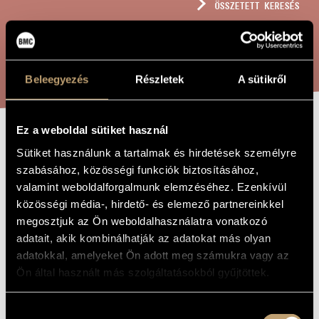
ÖSSZETETT KERESÉS
MŰVÉSZADATBÁZIS
ZENEMŰ-ADATBÁZIS
KERESÉS
ZENEI KÖNYVTÁR, ONLINE KATALÓGUS
Beleegyezés
Részletek
A sütikről
Ez a weboldal sütiket használ
AVE MARIA, OP.
A MŰ CÍME
Sütiket használunk a tartalmak és hirdetések személyre
1, NO. 2
szabásához, közösségi funkciók biztosításához,
valamint weboldalforgalmunk elemzéséhez. Ezenkívül
közösségi média-, hirdető- és elemező partnereinkkel
Szőnyi Erzsébet
ZENESZERZŐ
megosztjuk az Ön weboldalhasználatra vonatkozó
adatait, akik kombinálhatják az adatokat más olyan
Ave Maria, Op. 1, No. 2
EREDETI /
adatokkal, amelyeket Ön adott meg számukra vagy az
MAGYAR CÍM
Ön által használt más szolgáltatásokból gyűjtöttek.
Ave Maria, Op. 1, No. 2
IDEGEN
NYELVŰ /
ANGOL CÍM
Hozzájárulás
1942
A MŰ