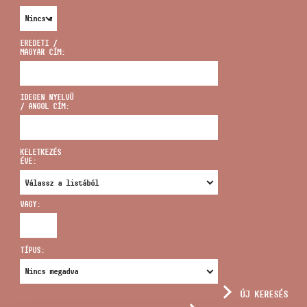
EREDETI /
MAGYAR CÍM:
CÍM
IDEGEN NYELVŰ
/ ANGOL CÍM:
EMAIL
infokozpont@bmc.hu
KELETKEZÉS
ÉVE:
TELEFON
VAGY:
NYITVA TARTÁS
TÍPUS:
ÚJ KERESÉS