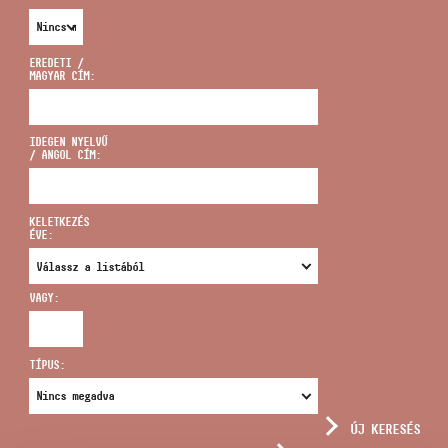
EREDETI /
MAGYAR CÍM:
CÍM
IDEGEN NYELVŰ
/ ANGOL CÍM:
EMAIL
infokozpont@bmc.hu
KELETKEZÉS
ÉVE:
TELEFON
VAGY:
NYITVA TARTÁS
TÍPUS:
ÚJ KERESÉS