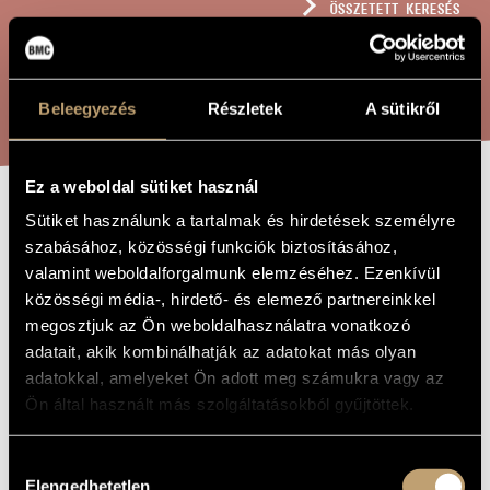
ÖSSZETETT KERESÉS
MŰVÉSZADATBÁZIS
ZENEMŰ-ADATBÁZIS
KERESÉS
Beleegyezés
Részletek
A sütikről
ZENEI KÖNYVTÁR, ONLINE KATALÓGUS
Ez a weboldal sütiket használ
Sütiket használunk a tartalmak és hirdetések személyre
VEGYESKAR
A MŰ CÍME
szabásához, közösségi funkciók biztosításához,
BIBLIAI
valamint weboldalforgalmunk elemzéséhez. Ezenkívül
SZÖVEGRE -
közösségi média-, hirdető- és elemező partnereinkkel
megosztjuk az Ön weboldalhasználatra vonatkozó
EGYESÍTSÉTEK
adatait, akik kombinálhatják az adatokat más olyan
AZ ÚR ÚTJÁT
adatokkal, amelyeket Ön adott meg számukra vagy az
Ön által használt más szolgáltatásokból gyűjtöttek.
Szőnyi Erzsébet
ZENESZERZŐ
Hozzájárulás
Vegyeskar bibliai szövegre - Egyesítsétek az Úr útját
Elengedhetetlen
EREDETI /
kiválasztása