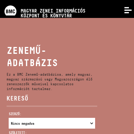
PROGRAMOK
MAGYAR ZENEI INFORMÁCIÓS
MENÜ
KÖZPONT ÉS KÖNYVTÁR
VERSENYEK
KÉPZÉSEK
ZENEMŰ-
ADATBÁZIS
KIADVÁNYOK
Ez a BMC Zenemű-adatbázisa, amely magyar,
RÓLUNK
magyar származású vagy Magyarországon élő
zeneszerzők műveivel kapcsolatos
információt tartalmaz.
KERESŐ
KAPCSOLAT
SZERZŐ:
VIDEÓ GALÉRIA
SZÜLETETT: